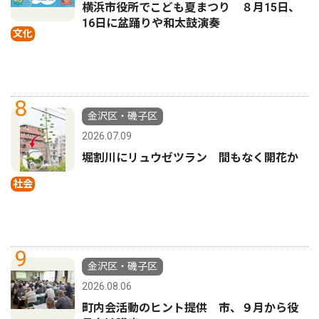
横浜市役所でこども夏まつり ８月15日、
16日に盆踊りや和太鼓演奏
文化
8
金沢区・磯子区
2026.07.09
堀割川にリュウゼツラン 間もなく開花か
社会
9
金沢区・磯子区
2026.08.06
町内会活動のヒント提供 市、９月から役