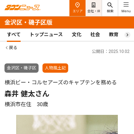
エリア
会社・IR
検索
Menu
金沢区・磯子区版
すべて
トップニュース
文化
社会
教育
ス
戻る
公開日：2025.10.02
金沢区・磯子区
人物風土記
横浜ビー・コルセアーズのキャプテンを務める
森井 健太さん
横浜市在住 30歳