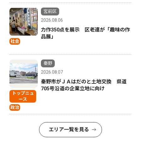
宮前区
2026.08.06
力作350点を展示 区老連が「趣味の作
品展」
社会
秦野
2026.08.07
秦野市がＪＡはだのと土地交換 県道
705号沿道の企業立地に向け
トップニュ
ース
政治
エリア一覧を見る