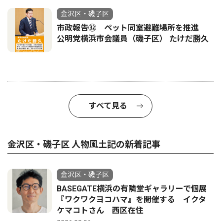
金沢区・磯子区
市政報告㉜ ペット同室避難場所を推進
公明党横浜市会議員（磯子区） たけだ勝久
すべて見る
金沢区・磯子区 人物風土記の新着記事
金沢区・磯子区
BASEGATE横浜の有隣堂ギャラリーで個展
『ワクワクヨコハマ』を開催する イクタ
ケマコトさん 西区在住