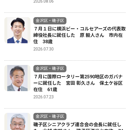
2026.08.06
金沢区・磯子区
７月１日に横浜ビー・コルセアーズの代表取
締役社長に就任した 原 毅人さん 市内在
住 38歳
2026.07.30
金沢区・磯子区
７月に国際ロータリー第2590地区のガバナ
ーに就任した 宮田 彰久さん 保土ケ谷区
在住 61歳
2026.07.23
金沢区・磯子区
磯子区シニアクラブ連合会の会長に就任し