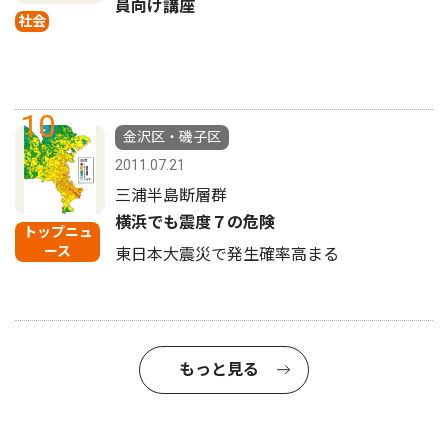
員向け講座
社会
10
金沢区・磯子区
2011.07.21
三浦半島断層群
横浜でも震度７の危険
トップニュ
ース
東日本大震災で発生確率高まる
もっと見る