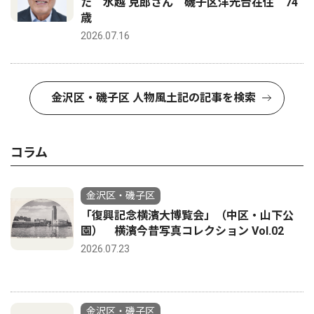
た 水越 克郎さん 磯子区洋光台在住 74
歳
2026.07.16
金沢区・磯子区 人物風土記の記事を検索
コラム
金沢区・磯子区
「復興記念横濱大博覧会」（中区・山下公
園） 横濱今昔写真コレクション Vol.02
2026.07.23
金沢区・磯子区