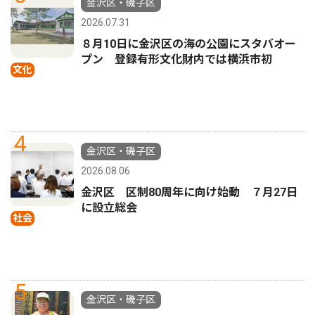
金沢区・磯子区
2026.07.31
８月10日に金沢区の海の公園にスタバオー
プン 登録有形文化財内では横浜市初
文化
4
金沢区・磯子区
2026.08.06
金沢区 区制80周年に向け始動 ７月27日
に設立総会
社会
5
金沢区・磯子区