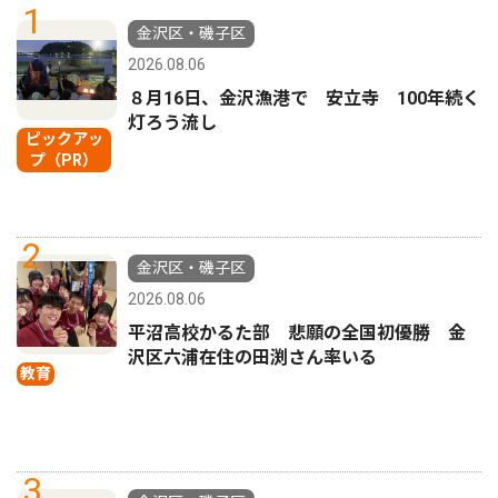
1
金沢区・磯子区
2026.08.06
８月16日、金沢漁港で 安立寺 100年続く
灯ろう流し
ピックアッ
プ（PR）
2
金沢区・磯子区
2026.08.06
平沼高校かるた部 悲願の全国初優勝 金
沢区六浦在住の田渕さん率いる
教育
3