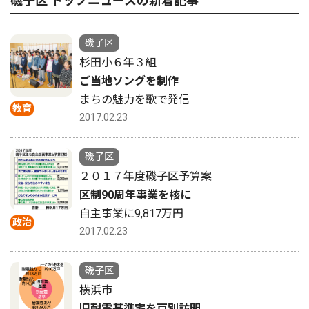
磯子区 トップニュースの新着記事
磯子区
杉田小６年３組
ご当地ソングを制作
まちの魅力を歌で発信
教育
2017.02.23
磯子区
２０１７年度磯子区予算案
区制90周年事業を核に
自主事業に9,817万円
政治
2017.02.23
磯子区
横浜市
旧耐震基準宅を戸別訪問