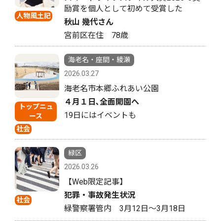
励賞を個人として初めて受賞した
人物風土記
秋山 幾代さん
宮前区在住 78歳
海老名・座間・綾瀬
2026.03.27
海老名市本郷ふれあい公園
４月１日､全面開園へ
トップニュ
19日にはイベントも
ース
社会
緑区
2026.03.26
【Web限定記事】
犯罪・事故発生状況
社会
緑警察署管内 3月12日〜3月18日