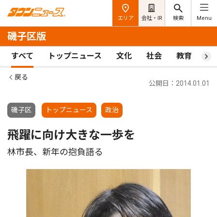
エリア
会社・IR
検索
Menu
磯子区版
すべて
トップニュース
文化
社会
教育
ス
戻る
公開日：2014.01.01
磯子区
トップニュース
政治
飛躍に向け大きな一歩を
林市長、新年の抱負語る