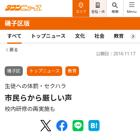
エリア
会社・IR
検索
Menu
磯子区版
すべて
トップニュース
文化
社会
教育
ス
戻る
公開日：2016.11.17
磯子区
トップニュース
教育
生徒への体罰・セクハラ
市民らから厳しい声
校内研修の再実施も