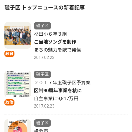
磯子区 トップニュースの新着記事
磯子区
杉田小６年３組
ご当地ソングを制作
まちの魅力を歌で発信
教育
2017.02.23
磯子区
２０１７年度磯子区予算案
区制90周年事業を核に
自主事業に9,817万円
政治
2017.02.23
磯子区
横浜市