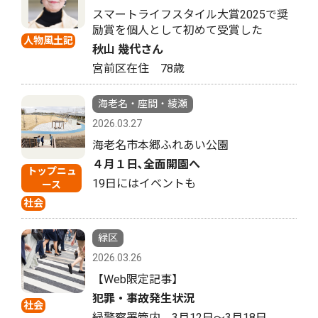
スマートライフスタイル大賞2025で奨
励賞を個人として初めて受賞した
人物風土記
秋山 幾代さん
宮前区在住 78歳
海老名・座間・綾瀬
2026.03.27
海老名市本郷ふれあい公園
４月１日､全面開園へ
トップニュ
19日にはイベントも
ース
社会
緑区
2026.03.26
【Web限定記事】
犯罪・事故発生状況
社会
緑警察署管内 3月12日〜3月18日