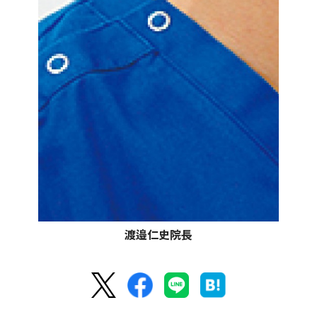
渡邉仁史院長