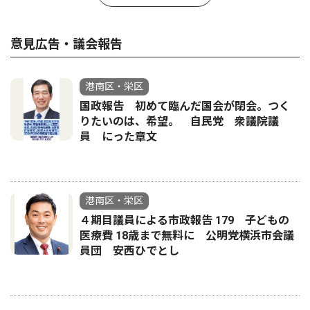
意見広告・議会報告
港南区・栄区
国政報告 初めて臨んだ国会が閉会。つく
りたいのは、希望。 自民党 衆議院議
員 にった章文
港南区・栄区
４期目議員による市政報告 179 子どもの
医療費 18歳まで無料に 公明党横浜市会議
員団 安西ひでとし