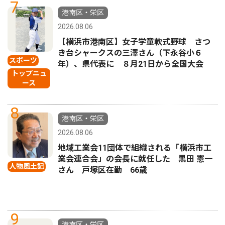
7
港南区・栄区
2026.08.06
【横浜市港南区】女子学童軟式野球 さつ
き台シャークスの三澤さん（下永谷小６
スポーツ
年）、県代表に ８月21日から全国大会
トップニュ
ース
8
港南区・栄区
2026.08.06
地域工業会11団体で組織される「横浜市工
業会連合会」の会長に就任した 黒田 憲一
人物風土記
さん 戸塚区在勤 66歳
9
港南区・栄区