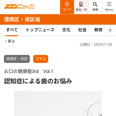
エリア
会社・IR
検索
Menu
港南区・栄区版
すべて
トップニュース
文化
社会
教育
ス
戻る
公開日：2024.01.04
港南区・栄区
コラム
お口の健康塾3rd Vol.1
認知症による歯のお悩み