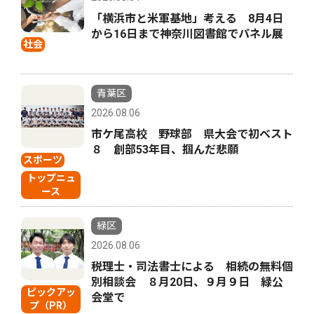
「横浜市と米軍基地」考える 8月4日
から16日まで神奈川図書館でパネル展
社会
青葉区
2026.08.06
市ケ尾高校 野球部 県大会で初ベスト
８ 創部53年目、掴んだ悲願
スポーツ
トップニュ
ース
緑区
2026.08.06
税理士・司法書士による 相続の無料個
別相談会 ８月20日、９月９日 緑公
ピックアッ
会堂で
プ（PR）