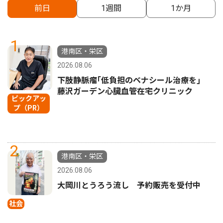
前日
1週間
1か月
1
港南区・栄区
2026.08.06
下肢静脈瘤｢低負担のベナシール治療を｣
藤沢ガーデン心臓血管在宅クリニック
ピックアッ
プ（PR）
2
港南区・栄区
2026.08.06
大岡川とうろう流し 予約販売を受付中
社会