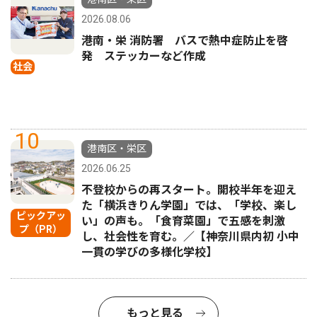
2026.08.06
港南・栄 消防署 バスで熱中症防止を啓
発 ステッカーなど作成
社会
10
港南区・栄区
2026.06.25
不登校からの再スタート。開校半年を迎え
た「横浜きりん学園」では、「学校、楽し
ピックアッ
い」の声も。「食育菜園」で五感を刺激
プ（PR）
し、社会性を育む。／【神奈川県内初 小中
一貫の学びの多様化学校】
もっと見る