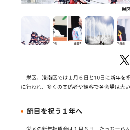
栄
栄区、港南区では１月６日と10日に新年を
に行われ、多くの関係者や観客で各会場は大
節目を祝う１年へ
栄区の新年祝賀会は１月６日、たっちーらん