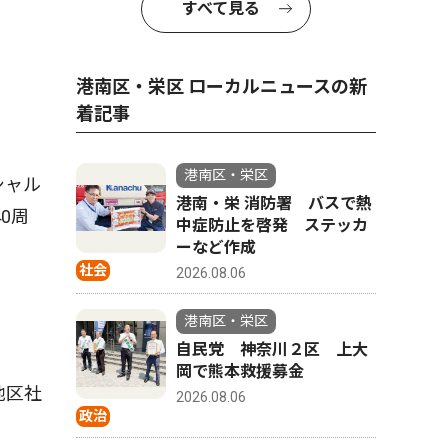
すべて見る
港南区・栄区 ローカルニュースの新
着記事
港南区・栄区
シャル
港南・栄 消防署 バスで熱
0周
中症防止を啓発 ステッカ
ーなど作成
社会
2026.08.06
港南区・栄区
自民党 神奈川２区 上大
岡で熊本救援募金
地区社
2026.08.06
政治