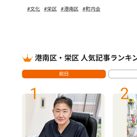
#文化
#栄区
#港南区
#町内会
港南区・栄区 人気記事ランキ
前日
1
2