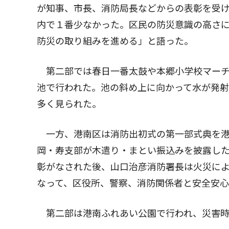
が知事、市長、消防局長などからの表彰を受
内で１番少なかった。区民の防災意識の高さ
防災の取り組みを進める」と語った。
第二部では春日一番太鼓や本郷小学校マーチ
池で行われた。池の斜め上に向かって水が発
多く見られた。
一方、港南区は消防出初式の第一部式典を港
岡・寿支部が木遣り・まとい振込みを披露し
彰がなされた後、山口治彦消防署長は火災に
なって、区役所、警察、消防関係者と安全安
第二部は港南ふれあい公園で行われ、災害時