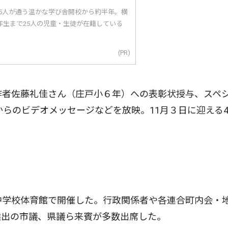
25人が通う温かな学び舎開校から約半年。横
年生まで25人の児童・生徒が在籍している
(PR)
作者佐藤礼佳さん（庄戸小６年）への表彰状授与、スペ
らのビデオメッセージなどを放映。11月３日に迎える4
中学校体育館で開催した。行政関係者や各連合町内会・
選出の市議、県議ら来賓が多数出席した。