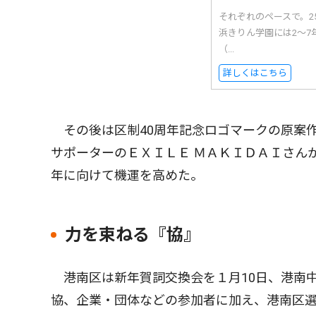
それぞれのペースで。
浜きりん学園には2〜7
（...
詳しくはこちら
その後は区制40周年記念ロゴマークの原案
サポーターのＥＸＩＬＥ ＭＡＫＩＤＡＩさんか
年に向けて機運を高めた。
力を束ねる『協』
港南区は新年賀詞交換会を１月10日、港南
協、企業・団体などの参加者に加え、港南区