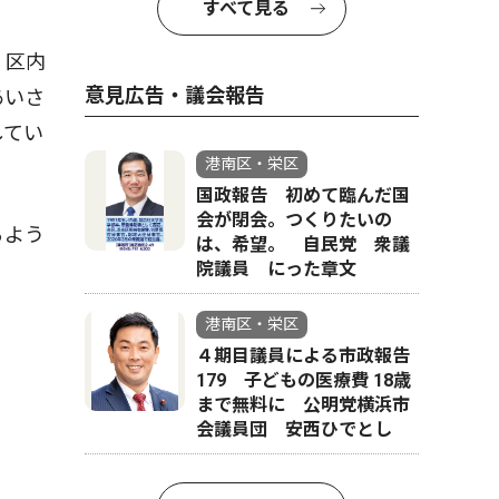
すべて見る
、区内
意見広告・議会報告
あいさ
してい
港南区・栄区
国政報告 初めて臨んだ国
会が閉会。つくりたいの
るよう
は、希望。 自民党 衆議
院議員 にった章文
港南区・栄区
４期目議員による市政報告
179 子どもの医療費 18歳
まで無料に 公明党横浜市
会議員団 安西ひでとし