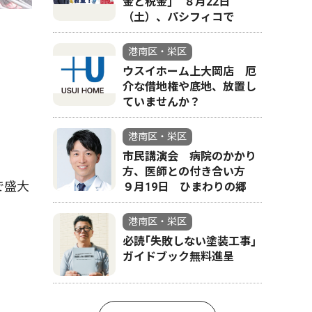
金と税金｣ ８月22日
（土）、パシフィコで
港南区・栄区
ウスイホーム上大岡店 厄
介な借地権や底地、放置し
ていませんか？
港南区・栄区
市民講演会 病院のかかり
方、医師との付き合い方
で盛大
９月19日 ひまわりの郷
港南区・栄区
必読｢失敗しない塗装工事｣
ガイドブック無料進呈