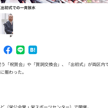
区出初式での一斉放水
祝う「祝賀会」や「賀詞交換会」、「出初式」が両区内
いに賑わった。
ど（栄公会堂・栄スポーツセンター）で開催。