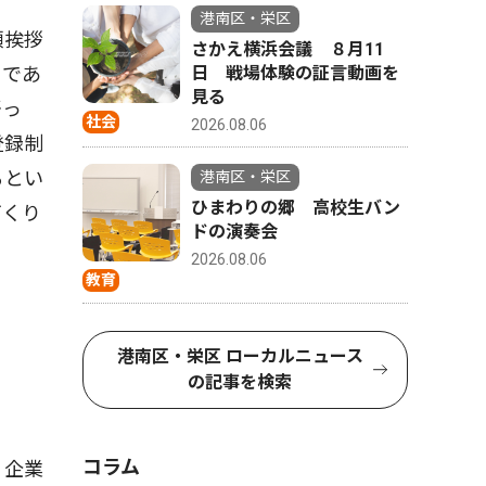
港南区・栄区
頭挨拶
さかえ横浜会議 ８月11
日 戦場体験の証言動画を
』であ
見る
語っ
社会
2026.08.06
登録制
るとい
港南区・栄区
ひまわりの郷 高校生バン
づくり
ドの演奏会
2026.08.06
教育
港南区・栄区 ローカルニュース
の記事を検索
コラム
、企業