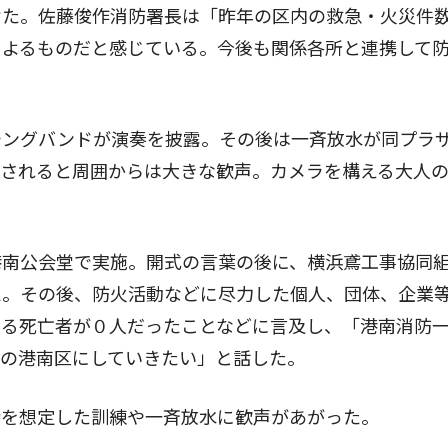
けた。佐藤俊作消防署長は「昨年の区内の救急・火災件
によるものだと感じている。今後も関係各所と連携して
ングバンドが演奏を披露。その後は一斉放水が同プラ
射されると周囲からは大きな歓声。カメラを構える大人
南公会堂で実施。開式の言葉の後に、横浜鳶工事協同
た。その後、防火活動などに尽力した個人、団体、企業
よる死亡者が０人だったことなどに言及し、「港南消防
心の港南区にしていきたい」と話した。
を想定した訓練や一斉放水に歓声があがった。