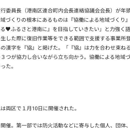
行委員長（港南区連合町内会長連絡協議会会長）が年
地域づくりの根本にあるものは『協働による地域づくり
れる♥ふるさと港南に』を目指していきたい」と力強く
発生した際に復旧作業等をできる範囲で支援する事業所
年の漢字を『協』と掲げた。「『協』は力を合わせ束ね
の３つが協力し合いながら立ち向かう。協働による地域
語った。
は両区で１月10日に開催された。
開催。第一部では防火活動などに寄与した個人、団体