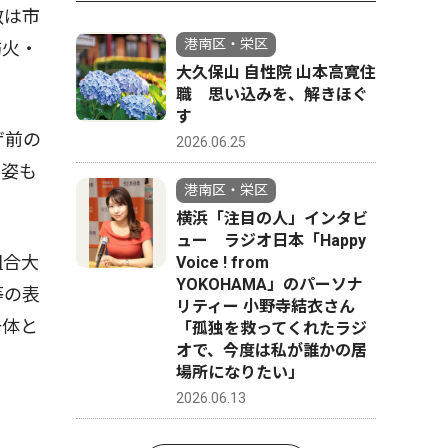
数は市
港南区・栄区
防火・
大久保山 自性院 山本高寛住
職 思い込みを、解きほぐ
す
ザ前の
2026.06.25
の姿も
港南区・栄区
横浜「注目の人」インタビ
ュー ラジオ日本「Happy
組合大
Voice ! from
YOKOHAMA」のパーソナ
等の表
リティー 小野寺結衣さん
一体と
「孤独を救ってくれたラジ
オで、今度は私が誰かの居
場所になりたい」
2026.06.13