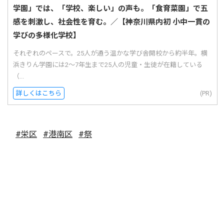
学園」では、「学校、楽しい」の声も。「食育菜園」で五
感を刺激し、社会性を育む。／【神奈川県内初 小中一貫の
学びの多様化学校】
それぞれのペースで。25人が通う温かな学び舎開校から約半年。横
浜きりん学園には2〜7年生まで25人の児童・生徒が在籍している
（...
詳しくはこちら
(PR)
#栄区
#港南区
#祭