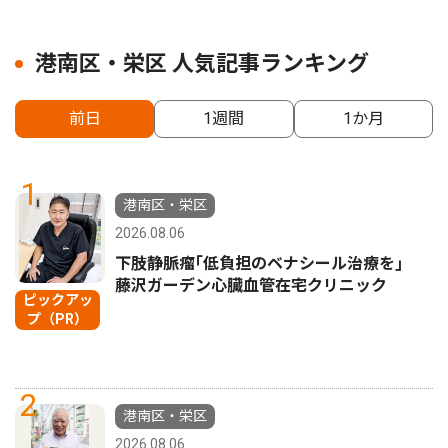
港南区・栄区 人気記事ランキング
前日
1週間
1か月
1
港南区・栄区
2026.08.06
下肢静脈瘤｢低負担のベナシール治療を｣
藤沢ガーデン心臓血管在宅クリニック
ピックアッ
プ（PR）
2
港南区・栄区
2026.08.06