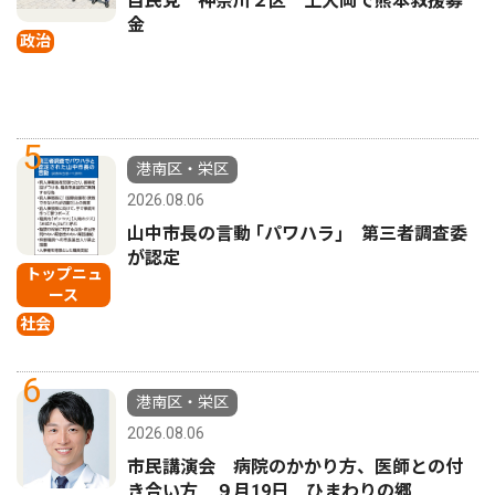
自民党 神奈川２区 上大岡で熊本救援募
金
政治
5
港南区・栄区
2026.08.06
山中市長の言動 ｢パワハラ｣ 第三者調査委
が認定
トップニュ
ース
社会
6
港南区・栄区
2026.08.06
市民講演会 病院のかかり方、医師との付
き合い方 ９月19日 ひまわりの郷