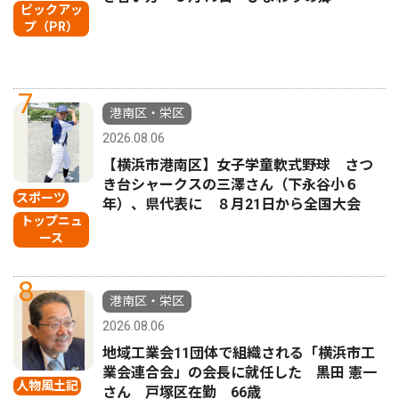
ピックアッ
プ（PR）
7
港南区・栄区
2026.08.06
【横浜市港南区】女子学童軟式野球 さつ
き台シャークスの三澤さん（下永谷小６
スポーツ
年）、県代表に ８月21日から全国大会
トップニュ
ース
8
港南区・栄区
2026.08.06
地域工業会11団体で組織される「横浜市工
業会連合会」の会長に就任した 黒田 憲一
人物風土記
さん 戸塚区在勤 66歳