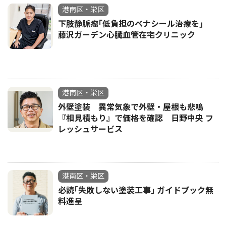
港南区・栄区
下肢静脈瘤｢低負担のベナシール治療を｣
藤沢ガーデン心臓血管在宅クリニック
港南区・栄区
外壁塗装 異常気象で外壁・屋根も悲鳴
『相見積もり』で価格を確認 日野中央 フ
レッシュサービス
港南区・栄区
必読｢失敗しない塗装工事｣ ガイドブック無
料進呈