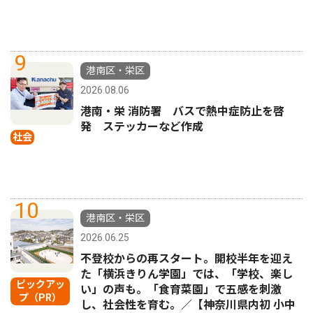
9
港南区・栄区
2026.08.06
港南・栄 消防署 バスで熱中症防止を啓
発 ステッカーなど作成
社会
10
港南区・栄区
2026.06.25
不登校からの再スタート。開校半年を迎え
た「横浜きりん学園」では、「学校、楽し
ピックアッ
い」の声も。「食育菜園」で五感を刺激
プ（PR）
し、社会性を育む。／【神奈川県内初 小中