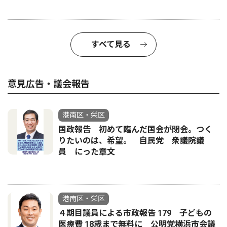
すべて見る
意見広告・議会報告
港南区・栄区
国政報告 初めて臨んだ国会が閉会。つく
りたいのは、希望。 自民党 衆議院議
員 にった章文
港南区・栄区
４期目議員による市政報告 179 子どもの
医療費 18歳まで無料に 公明党横浜市会議