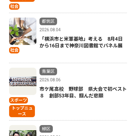
社会
都筑区
2026.08.04
「横浜市と米軍基地」考える 8月4日
から16日まで神奈川図書館でパネル展
社会
青葉区
2026.08.06
市ケ尾高校 野球部 県大会で初ベスト
８ 創部53年目、掴んだ悲願
スポーツ
トップニュ
ース
緑区