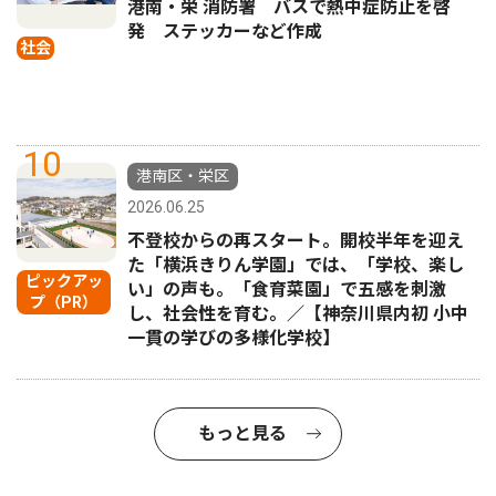
港南・栄 消防署 バスで熱中症防止を啓
発 ステッカーなど作成
社会
10
港南区・栄区
2026.06.25
不登校からの再スタート。開校半年を迎え
た「横浜きりん学園」では、「学校、楽し
ピックアッ
い」の声も。「食育菜園」で五感を刺激
プ（PR）
し、社会性を育む。／【神奈川県内初 小中
一貫の学びの多様化学校】
もっと見る