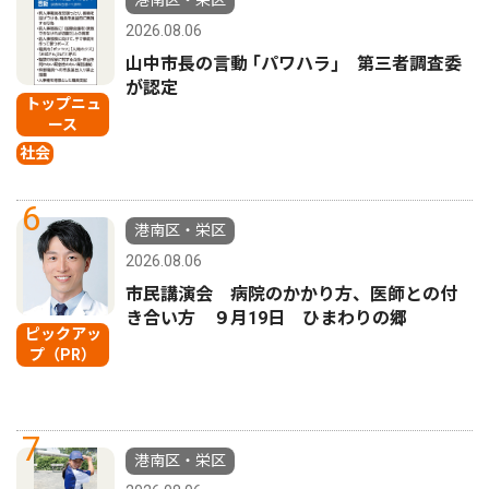
港南区・栄区
2026.08.06
山中市長の言動 ｢パワハラ｣ 第三者調査委
が認定
トップニュ
ース
社会
6
港南区・栄区
2026.08.06
市民講演会 病院のかかり方、医師との付
き合い方 ９月19日 ひまわりの郷
ピックアッ
プ（PR）
7
港南区・栄区