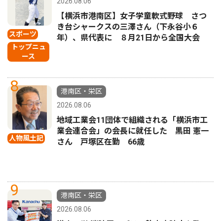
2026.08.06
【横浜市港南区】女子学童軟式野球 さつ
き台シャークスの三澤さん（下永谷小６
スポーツ
年）、県代表に ８月21日から全国大会
トップニュ
ース
8
港南区・栄区
2026.08.06
地域工業会11団体で組織される「横浜市工
業会連合会」の会長に就任した 黒田 憲一
人物風土記
さん 戸塚区在勤 66歳
9
港南区・栄区
2026.08.06