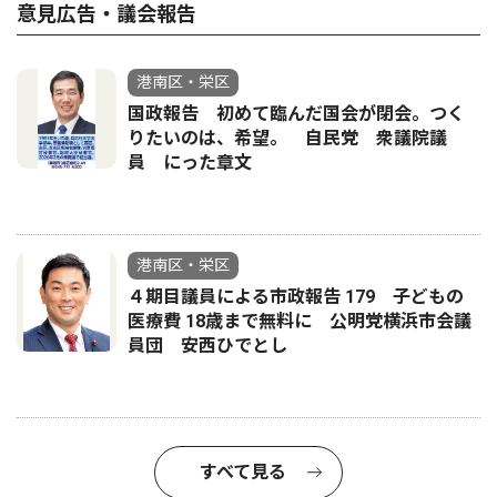
意見広告・議会報告
港南区・栄区
国政報告 初めて臨んだ国会が閉会。つく
りたいのは、希望。 自民党 衆議院議
員 にった章文
港南区・栄区
４期目議員による市政報告 179 子どもの
医療費 18歳まで無料に 公明党横浜市会議
員団 安西ひでとし
すべて見る