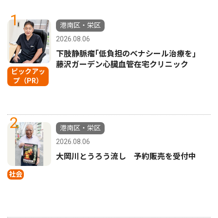
1
港南区・栄区
2026.08.06
下肢静脈瘤｢低負担のベナシール治療を｣
藤沢ガーデン心臓血管在宅クリニック
ピックアッ
プ（PR）
2
港南区・栄区
2026.08.06
大岡川とうろう流し 予約販売を受付中
社会