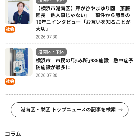
【横浜市港南区】芹が谷やまゆり園 斎藤
園長「他人事じゃない」 事件から節目の
10年ニインタビュー「お互いを知ることが
大切」
社会
2026.07.30
港南区・栄区
横浜市 市民の｢涼み所｣935施設 熱中症予
防施設が最多に
2026.07.30
社会
港南区・栄区 トップニュースの記事を検索
コラム