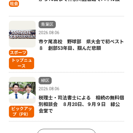
社会
青葉区
2026.08.06
市ケ尾高校 野球部 県大会で初ベスト
８ 創部53年目、掴んだ悲願
スポーツ
トップニュ
ース
緑区
2026.08.06
税理士・司法書士による 相続の無料個
別相談会 ８月20日、９月９日 緑公
ピックアッ
会堂で
プ（PR）