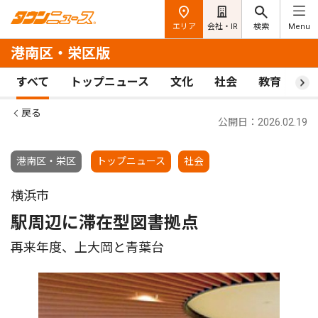
エリア
会社・IR
検索
Menu
港南区・栄区版
すべて
トップニュース
文化
社会
教育
ス
戻る
公開日：2026.02.19
港南区・栄区
トップニュース
社会
横浜市
駅周辺に滞在型図書拠点
再来年度、上大岡と青葉台