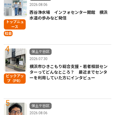
2026.08.06
西谷浄水場 インフォセンター開館 横浜
水道の歩みなど発信
トップニュ
ース
社会
4
保土ケ谷区
2026.07.30
横浜市ひきこもり総合支援・若者相談セン
ターってどんなところ？ 最近までセンタ
ピックアッ
ーを利用していた方にインタビュー
プ（PR）
5
保土ケ谷区
2026.08.06