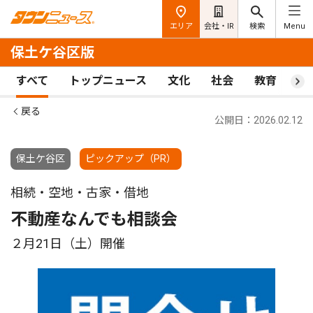
エリア
会社・IR
検索
Menu
保土ケ谷区版
すべて
トップニュース
文化
社会
教育
ス
戻る
公開日：2026.02.12
保土ケ谷区
ピックアップ（PR）
相続・空地・古家・借地
不動産なんでも相談会
２月21日（土）開催