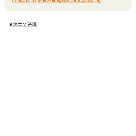
https://kurashi-net-kanagawa.com/consulting/
#保土ケ谷区