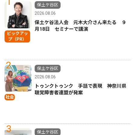
1
保土ケ谷区
2026.08.06
保土ケ谷法人会 元木大介さん来たる ９
月18日 セミナーで講演
ピックアッ
プ（PR）
2
保土ケ谷区
2026.08.06
トゥンクトゥンク 手話で表現 神奈川県
聴覚障害者連盟が発案
社会
3
保土ケ谷区