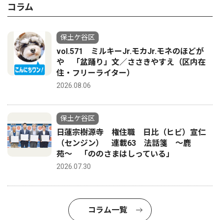
コラム
保土ケ谷区
vol.571 ミルキーJr.モカJr.モネのほどが
や 「盆踊り」文／ささきやすえ（区内在
住・フリーライター）
2026.08.06
保土ケ谷区
日蓮宗樹源寺 権住職 日比（ヒビ）宣仁
（センジン） 連載63 法話箋 〜鹿
苑〜 「ののさまはしっている」
2026.07.30
コラム一覧