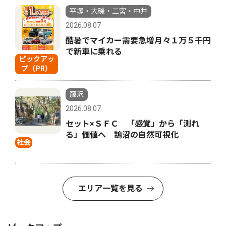
平塚・大磯・二宮・中井
2026.08.07
酷暑でマイカー需要急増月々１万５千円
で新車に乗れる
ピックアッ
プ（PR）
藤沢
2026.08.07
セット×ＳＦＣ 「感覚」から「測れ
る」価値へ 鵠沼の自然可視化
社会
エリア一覧を見る