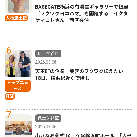
BASEGATE横浜の有隣堂ギャラリーで個展
『ワクワクヨコハマ』を開催する イクタ
人物風土記
ケマコトさん 西区在住
6
保土ケ谷区
2026.08.06
天王町の企業 美容のワクワク伝えたい
18日、横浜駅近くで催し
トップニュ
ース
経済
7
保土ケ谷区
2026.08.06
小さなお葬式 保土ケ谷峰沢町ホール ｢人形