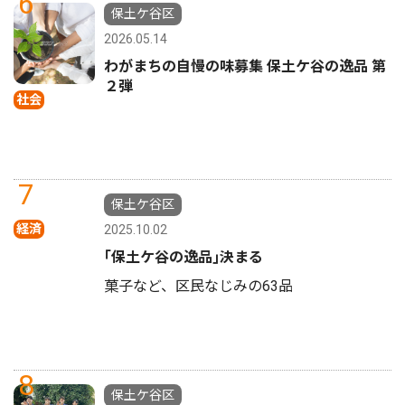
6
保土ケ谷区
2026.05.14
わがまちの自慢の味募集 保土ケ谷の逸品 第
２弾
社会
7
保土ケ谷区
経済
2025.10.02
｢保土ケ谷の逸品｣決まる
菓子など、区民なじみの63品
8
保土ケ谷区