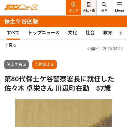
エリア
会社・IR
検索
Menu
保土ケ谷区版
すべて
トップニュース
文化
社会
教育
ス
戻る
公開日：2026.04.23
保土ケ谷区
人物風土記
第80代保土ケ谷警察署長に就任した
佐々木 卓栄さん 川辺町在勤 57歳