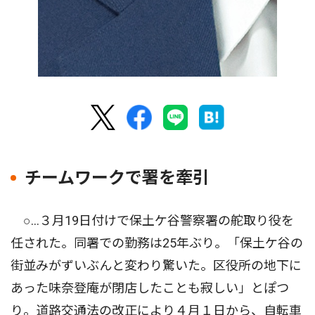
チームワークで署を牽引
○…３月19日付けで保土ケ谷警察署の舵取り役を
任された。同署での勤務は25年ぶり。「保土ケ谷の
街並みがずいぶんと変わり驚いた。区役所の地下に
あった味奈登庵が閉店したことも寂しい」とぽつ
り。道路交通法の改正により４月１日から、自転車