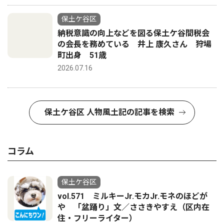
保土ケ谷区
納税意識の向上などを図る保土ケ谷間税会
の会長を務めている 井上 康久さん 狩場
町出身 51歳
2026.07.16
保土ケ谷区 人物風土記の記事を検索
コラム
保土ケ谷区
vol.571 ミルキーJr.モカJr.モネのほどが
や 「盆踊り」文／ささきやすえ（区内在
住・フリーライター）