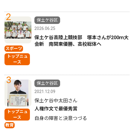
2
保土ケ谷区
2026.06.25
保土ケ谷高陸上競技部 塚本さんが200ｍ大
会新 南関東優勝、高校総体へ
スポーツ
トップニュ
ース
3
保土ケ谷区
2021.12.09
保土ケ谷中太田さん
人権作文で最優秀賞
トップニュ
ース
自身の障害と決意つづる
教育