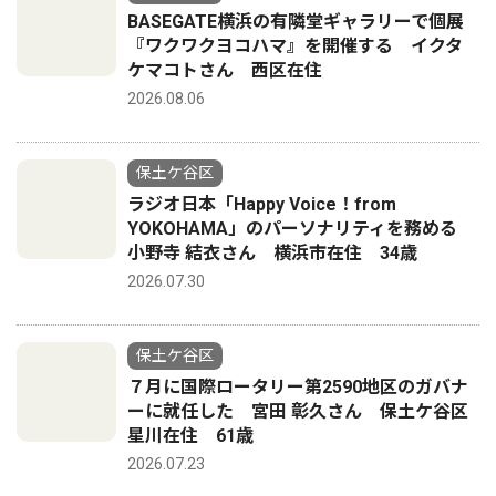
BASEGATE横浜の有隣堂ギャラリーで個展
『ワクワクヨコハマ』を開催する イクタ
ケマコトさん 西区在住
2026.08.06
保土ケ谷区
ラジオ日本「Happy Voice！from
YOKOHAMA」のパーソナリティを務める
小野寺 結衣さん 横浜市在住 34歳
2026.07.30
保土ケ谷区
７月に国際ロータリー第2590地区のガバナ
ーに就任した 宮田 彰久さん 保土ケ谷区
星川在住 61歳
2026.07.23