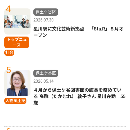
4
保土ケ谷区
2026.07.30
星川駅に文化芸術新拠点 「Sta.R」８月オ
ープン
トップニュ
ース
社会
5
保土ケ谷区
2026.05.14
４月から保土ケ谷図書館の館長を務めてい
る 高群（たかむれ） 敦子さん 星川在勤 55
人物風土記
歳