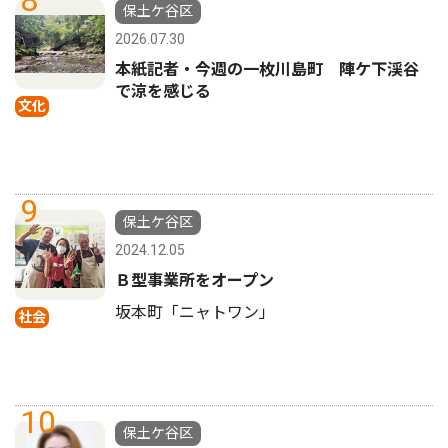
8
保土ケ谷区
2026.07.30
本紙記者・今週の一枚川島町 陣ケ下渓谷
で涼を感じる
文化
9
保土ケ谷区
2024.12.05
Ｂ型事業所をオープン
坂本町「ニャトワン」
社会
10
保土ケ谷区