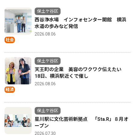
保土ケ谷区
西谷浄水場 インフォセンター開館 横浜
水道の歩みなど発信
2026.08.06
社会
保土ケ谷区
天王町の企業 美容のワクワク伝えたい
18日、横浜駅近くで催し
2026.08.06
経済
保土ケ谷区
星川駅に文化芸術新拠点 「Sta.R」８月オ
ープン
2026.07.30