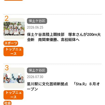
2
保土ケ谷区
2026.06.25
保土ケ谷高陸上競技部 塚本さんが200ｍ大
会新 南関東優勝、高校総体へ
スポーツ
トップニュ
ース
3
保土ケ谷区
2026.07.30
星川駅に文化芸術新拠点 「Sta.R」８月オ
ープン
トップニュ
ース
社会