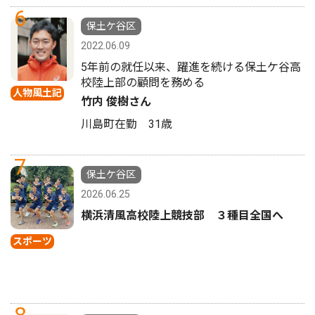
6
保土ケ谷区
2022.06.09
5年前の就任以来、躍進を続ける保土ケ谷高
校陸上部の顧問を務める
人物風土記
竹内 俊樹さん
川島町在勤 31歳
7
保土ケ谷区
2026.06.25
横浜清風高校陸上競技部 ３種目全国へ
スポーツ