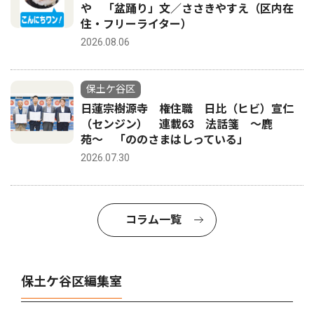
や 「盆踊り」文／ささきやすえ（区内在
住・フリーライター）
2026.08.06
保土ケ谷区
日蓮宗樹源寺 権住職 日比（ヒビ）宣仁
（センジン） 連載63 法話箋 〜鹿
苑〜 「ののさまはしっている」
2026.07.30
コラム一覧
保土ケ谷区編集室