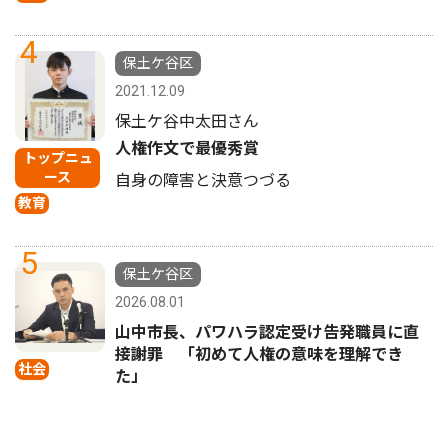
4
保土ケ谷区
2021.12.09
保土ケ谷中太田さん
人権作文で最優秀賞
トップニュ
ース
自身の障害と決意つづる
教育
5
保土ケ谷区
2026.08.01
山中市長、パワハラ認定受け告発職員に直
接謝罪 「初めて人権の意味を理解でき
社会
た」