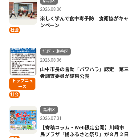
都筑区
2026.08.06
楽しく学んで食中毒予防 食衛協がキャ
ンペーン
社会
旭区・瀬谷区
2026.08.06
山中市長の言動「パワハラ」認定 第三
者調査委員が結果公表
トップニュ
ース
社会
高津区
2026.07.31
【寄稿コラム・Web限定公開】川崎市
民プラザ「橘ふるさと祭り」が８月２日