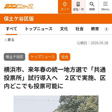
エリア
会社・IR
検索
Menu
保土ケ谷区版
すべて
トップニュース
文化
社会
教育
ス
戻る
公開日：2026.05.28
保土ケ谷区
トップニュース
社会
横浜市、来年春の統一地方選で「共通
投票所」試行導入へ ２区で実施、区
内どこでも投票可能に