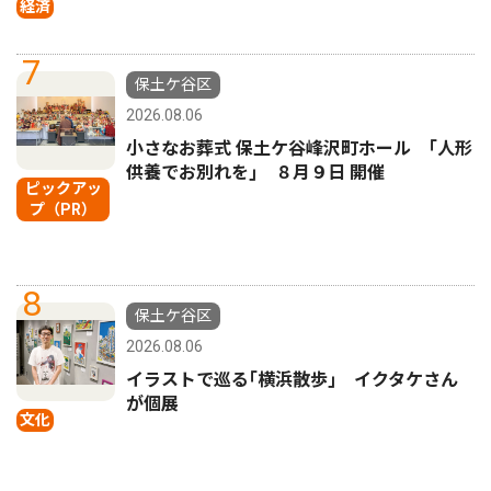
経済
7
保土ケ谷区
2026.08.06
小さなお葬式 保土ケ谷峰沢町ホール ｢人形
供養でお別れを｣ ８月９日 開催
ピックアッ
プ（PR）
8
保土ケ谷区
2026.08.06
イラストで巡る｢横浜散歩｣ イクタケさん
が個展
文化