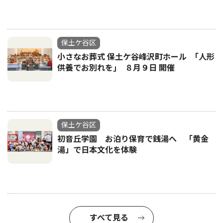
保土ケ谷区
小さなお葬式 保土ケ谷峰沢町ホール ｢人形
供養でお別れを｣ ８月９日 開催
保土ケ谷区
初音丘学園 お泊り保育で銭湯へ 「黄金
湯」で日本文化を体験
すべて見る