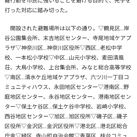
難行動を市民に強いることを避ける目的で、先手を
打った対応に踏み切った。
開設された避難場所は以下の通り。▽鶴見区…岸
谷公園集会所、末吉地区センター、寺尾地域ケアプ
ラザ▽神奈川区…神奈川区役所▽西区…老松中学
校、一本松小学校▽中区…山元小学校、麦田清風
荘、大鳥小学校、上台集会所、みなと総合高等学校
▽南区…清水ケ丘地域ケアプラザ、六ツ川一丁目コ
ミュニティハウス、永田地区センター▽港南区…野
庭地区センター、永谷地区センター、港南地区セン
ター▽保土ケ谷区…保土ケ谷中学校、岩崎小学校、
西谷地区センター▽旭区…旭区役所▽磯子区…磯子
区役所▽金沢区…金沢区役所▽港北区…港北区総合
庁舎▽緑区…寺山町自治会館▽青葉区…桂台コミュ