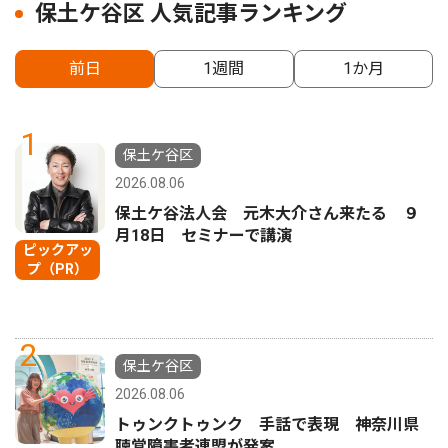
保土ケ谷区 人気記事ランキング
前日
1週間
1か月
1
保土ケ谷区
2026.08.06
保土ケ谷法人会 元木大介さん来たる ９
月18日 セミナーで講演
ピックアッ
プ（PR）
2
保土ケ谷区
2026.08.06
トゥンクトゥンク 手話で表現 神奈川県
聴覚障害者連盟が発案