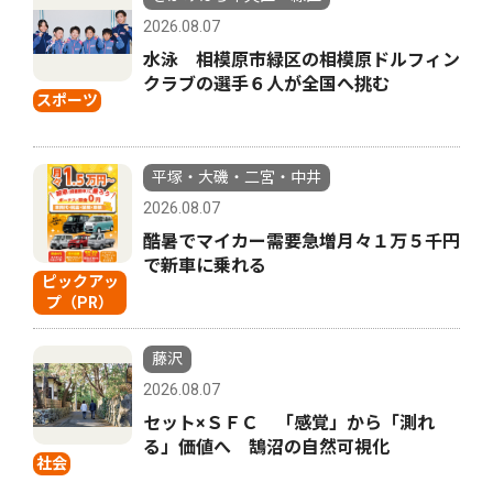
2026.08.07
水泳 相模原市緑区の相模原ドルフィン
クラブの選手６人が全国へ挑む
スポーツ
平塚・大磯・二宮・中井
2026.08.07
酷暑でマイカー需要急増月々１万５千円
で新車に乗れる
ピックアッ
プ（PR）
藤沢
2026.08.07
セット×ＳＦＣ 「感覚」から「測れ
る」価値へ 鵠沼の自然可視化
社会