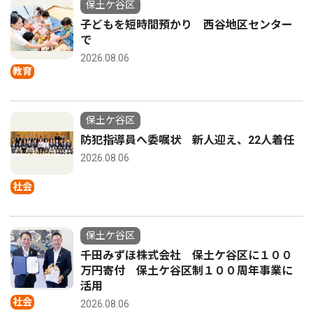
保土ケ谷区
子どもを短時間預かり 西谷地区センター
で
2026.08.06
教育
保土ケ谷区
防犯指導員へ委嘱状 新人迎え、22人着任
2026.08.06
社会
保土ケ谷区
千田みずほ株式会社 保土ケ谷区に１００
万円寄付 保土ケ谷区制１００周年事業に
活用
社会
2026.08.06