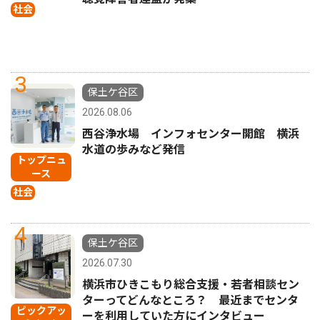
社会
3
保土ケ谷区
2026.08.06
西谷浄水場 インフォセンター開館 横浜
水道の歩みなど発信
トップニュ
ース
社会
4
保土ケ谷区
2026.07.30
横浜市ひきこもり総合支援・若者相談セン
ターってどんなところ？ 最近までセンタ
ピックアッ
ーを利用していた方にインタビュー