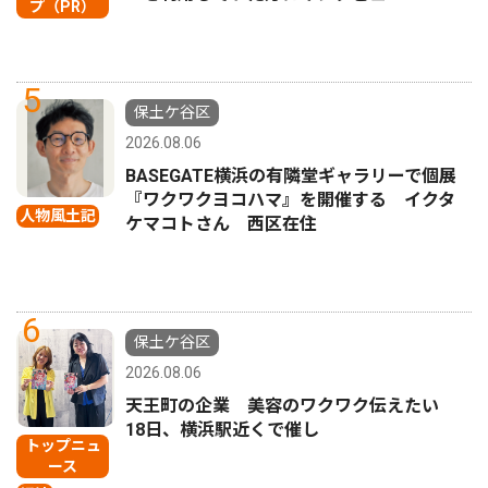
プ（PR）
5
保土ケ谷区
2026.08.06
BASEGATE横浜の有隣堂ギャラリーで個展
『ワクワクヨコハマ』を開催する イクタ
人物風土記
ケマコトさん 西区在住
6
保土ケ谷区
2026.08.06
天王町の企業 美容のワクワク伝えたい
18日、横浜駅近くで催し
トップニュ
ース