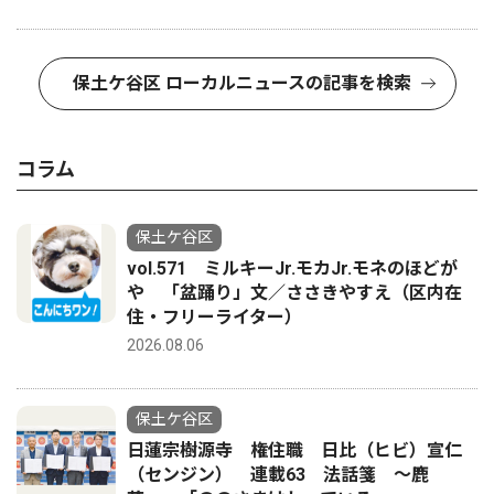
保土ケ谷区 ローカルニュースの記事を検索
コラム
保土ケ谷区
vol.571 ミルキーJr.モカJr.モネのほどが
や 「盆踊り」文／ささきやすえ（区内在
住・フリーライター）
2026.08.06
保土ケ谷区
日蓮宗樹源寺 権住職 日比（ヒビ）宣仁
（センジン） 連載63 法話箋 〜鹿