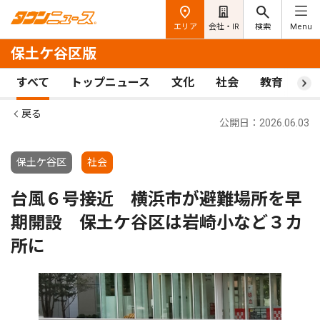
エリア
会社・IR
検索
Menu
保土ケ谷区版
すべて
トップニュース
文化
社会
教育
ス
戻る
公開日：2026.06.03
保土ケ谷区
社会
台風６号接近 横浜市が避難場所を早
期開設 保土ケ谷区は岩崎小など３カ
所に