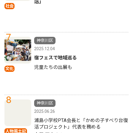
店」
社会
7
神奈川区
2025.12.04
宿フェスで地域巡る
児童たちの出展も
文化
8
神奈川区
2025.06.26
浦島小学校PTA会長と「かめの子すべり台復
活プロジェクト」代表を務める
人物風土記