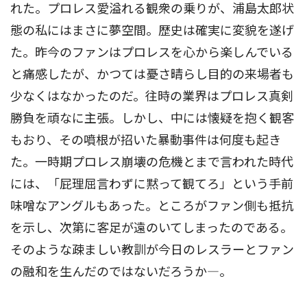
れた。プロレス愛溢れる観衆の乗りが、浦島太郎状
態の私にはまさに夢空間。歴史は確実に変貌を遂げ
た。昨今のファンはプロレスを心から楽しんでいる
と痛感したが、かつては憂さ晴らし目的の来場者も
少なくはなかったのだ。往時の業界はプロレス真剣
勝負を頑なに主張。しかし、中には懐疑を抱く観客
もおり、その噴根が招いた暴動事件は何度も起き
た。一時期プロレス崩壊の危機とまで言われた時代
には、「屁理屈言わずに黙って観てろ」という手前
味噌なアングルもあった。ところがファン側も抵抗
を示し、次第に客足が遠のいてしまったのである。
そのような疎ましい教訓が今日のレスラーとファン
の融和を生んだのではないだろうか―。