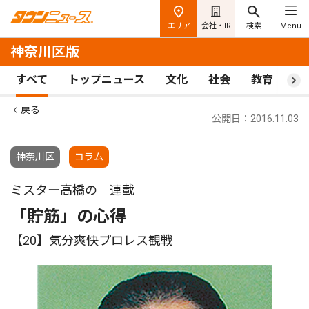
エリア
会社・IR
検索
Menu
神奈川区版
すべて
トップニュース
文化
社会
教育
ス
戻る
公開日：2016.11.03
神奈川区
コラム
ミスター高橋の 連載
「貯筋」の心得
【20】気分爽快プロレス観戦