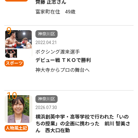
齊藤 正志さん
富家町在住 49歳
9
神奈川区
2022.04.21
ボクシング渡来選手
デビュー戦 ＴＫＯで勝利
スポーツ
神大寺からプロの舞台へ
10
神奈川区
2026.07.30
横浜創英中学・高等学校で行われた「いの
ちの授業」の企画に携わった 前川 智美さ
人物風土記
ん 西大口在勤