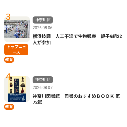
3
神奈川区
2026.08.06
横浜技調 人工干潟で生物観察 親子9組22
人が参加
トップニュ
ース
教育
4
神奈川区
2026.08.07
神奈川図書館 司書のおすすめＢＯＯＫ 第
72話
教育