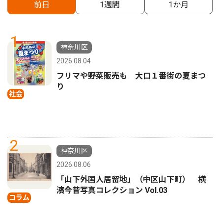
前日
1週間
1か月
1
神奈川区
2026.08.04
フリマや野菜販売も 大口１番街の夏まつ
り
社会
2
神奈川区
2026.08.06
「山下外国人居留地」（中区山下町） 横
濱今昔写真コレクション Vol.03
コラム