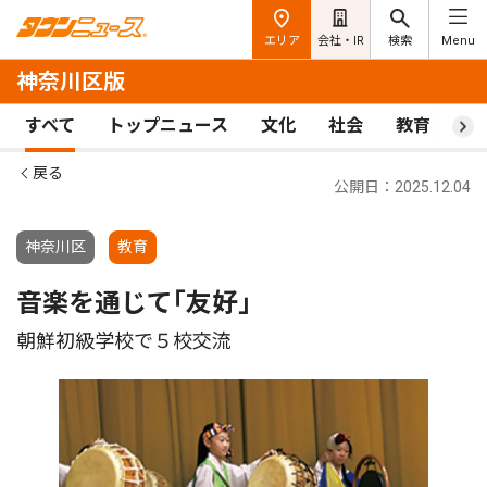
エリア
会社・IR
検索
Menu
神奈川区版
すべて
トップニュース
文化
社会
教育
ス
戻る
公開日：2025.12.04
神奈川区
教育
音楽を通じて｢友好｣
朝鮮初級学校で５校交流