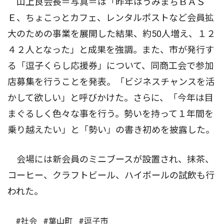
山上良会長＝写真＝は「昨年はうみまちＢＡＳ
Ｅ、ちょこっとカフェ、レンタルポストなど会員拡
大のための事業を展開した結果、約50人増え、１２
４２人となった」と成果を強調。また、市が発行す
る「逗子くらし応援券」について、同商工会で参加
店募集を行うことを発表。「ビジネスチャンスを活
かして欲しい」と呼びかけた。さらに、「今年は目
まぐるしく色々な事を行う。勢いを持って１年間を
乗り越えたい」と「勢い」の書き初めを披露した。
会場には新会員のミニブースが設置され、抹茶、
コーヒー、クラフトビール、ハイボールの試飲も行
われた。
#社会
#葉山町
#逗子市