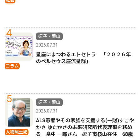
社会
4
逗子・葉山
2026.07.31
星座にまつわるエトセトラ 「２０２６年
のペルセウス座流星群」
コラム
5
逗子・葉山
2026.07.31
ALS患者やその家族を支援する(一財)すこや
かさ ゆたかさの未来研究所代表理事を務め
人物風土記
る 畠中 一郎さん 逗子市桜山在住 68歳