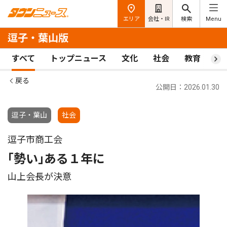
エリア
会社・IR
検索
Menu
逗子・葉山版
すべて
トップニュース
文化
社会
教育
ス
戻る
公開日：2026.01.30
逗子・葉山
社会
逗子市商工会
｢勢い｣ある１年に
山上会長が決意