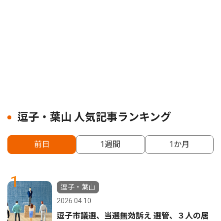
逗子・葉山 人気記事ランキング
前日
1週間
1か月
1
逗子・葉山
2026.04.10
逗子市議選、当選無効訴え 選管、３人の居