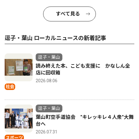
すべて見る
逗子・葉山 ローカルニュースの新着記事
逗子・葉山
読み終えた本、こども支援に かなしん全
店に回収箱
2026.08.06
社会
逗子・葉山
葉山町空手道協会 "キレッキレ４人衆"大舞
台へ
2026.07.31
スポーツ