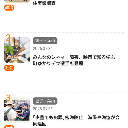
住実態調査
政治
2
逗子・葉山
2026.07.31
みんなのシネマ 障害、映画で知る学ぶ
町ゆかりデフ選手も登壇
社会
3
逗子・葉山
2026.07.31
｢少量でも犯罪｣密漁防止 海保や漁協が合
同巡回