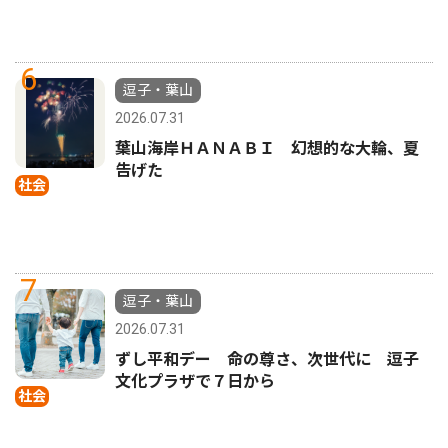
6
逗子・葉山
2026.07.31
葉山海岸ＨＡＮＡＢＩ 幻想的な大輪、夏
告げた
社会
7
逗子・葉山
2026.07.31
ずし平和デー 命の尊さ、次世代に 逗子
文化プラザで７日から
社会