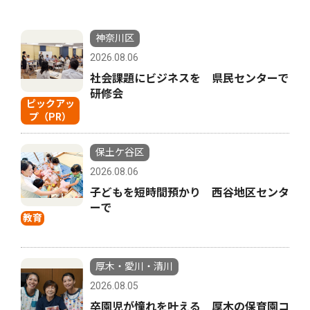
神奈川区
2026.08.06
社会課題にビジネスを 県民センターで
研修会
ピックアッ
プ（PR）
保土ケ谷区
2026.08.06
子どもを短時間預かり 西谷地区センタ
ーで
教育
厚木・愛川・清川
2026.08.05
卒園児が憧れを叶える 厚木の保育園コ