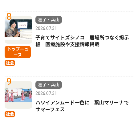
8
逗子・葉山
2026.07.31
子育てサイトズシノコ 居場所つなぐ掲示
板 医療施設や支援情報掲載
トップニュ
ース
社会
9
逗子・葉山
2026.07.31
ハワイアンムード一色に 葉山マリーナで
サマーフェス
社会