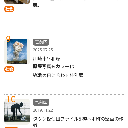
展」
社会
9
宮前区
2025.07.25
川崎市平和館
原爆写真をカラー化
社会
終戦の日に合わせ特別展
10
宮前区
2019.11.22
タウン探偵団ファイル5 神木本町の壁画の作
者