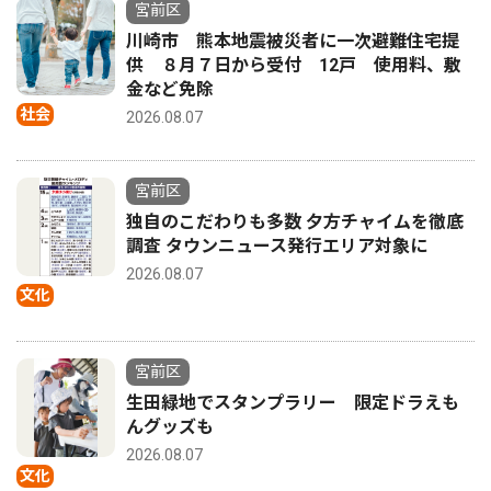
宮前区
川崎市 熊本地震被災者に一次避難住宅提
供 ８月７日から受付 12戸 使用料、敷
金など免除
社会
2026.08.07
宮前区
独自のこだわりも多数 夕方チャイムを徹底
調査 タウンニュース発行エリア対象に
2026.08.07
文化
宮前区
生田緑地でスタンプラリー 限定ドラえも
んグッズも
2026.08.07
文化