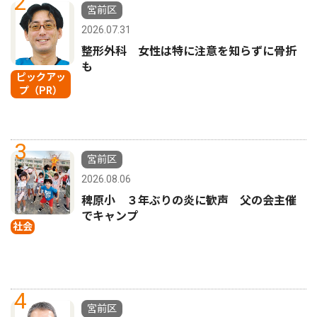
2
宮前区
2026.07.31
整形外科 女性は特に注意を知らずに骨折
も
ピックアッ
プ（PR）
3
宮前区
2026.08.06
稗原小 ３年ぶりの炎に歓声 父の会主催
でキャンプ
社会
4
宮前区