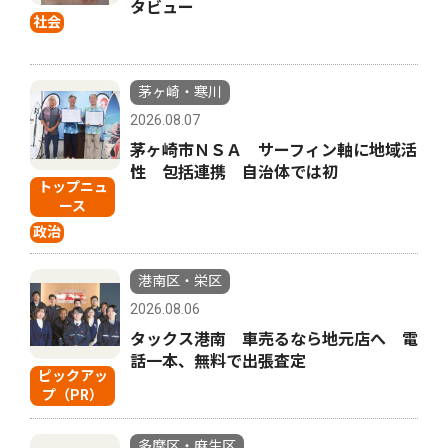
タビュー
社会
茅ヶ崎・寒川
2026.08.07
茅ヶ崎市ＮＳＡ サーフィン軸に地域活
性 包括連携 自治体では初
トップニュ
ース
政治
港南区・栄区
2026.08.06
タックス港南 車売るなら地元店へ 電
話一本、無料で出張査定
ピックアッ
プ（PR）
多摩区・麻生区