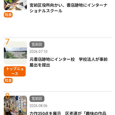
宮前区役所向かい、書店跡地にインターナ
ショナルスクール
社会
7
宮前区
2026.07.10
元書店跡地にインター校 学校法人が事前
届出を提出
トップニュ
ース
社会
8
宮前区
2026.08.06
力作350点を展示 区老連が「趣味の作品