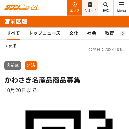
エリア
会社・IR
検索
Menu
宮前区版
すべて
トップニュース
文化
社会
教育
ス
戻る
公開日：2023.10.06
宮前区
経済
かわさき名産品商品募集
10月20日まで