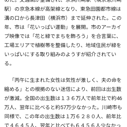
駅）の京急本線が高架線となり、東急田園都市線は
溝の口から長津田（横浜市）まで延伸された。この
年、市は「花いっぱい運動」を展開。市のアーカイ
ブ映像では「花と緑でまちを飾ろう」を合言葉に、
工場エリアで植樹帯を整備したり、地域住民が緑を
いっぱいにする取り組みのようすが紹介されてい
る。
「丙午に生まれた女性は気性が激しく、夫の命を
縮める」との根拠のない迷信により、前回は出生数
が激減。全国の出生数は１３６万人で前年比で約46
万人、翌年に比べると約57万少なかった。川崎市も
同様で、この年の出生数は１万６２８０人、前年比
で４６４５人、翌年と比べても６４５６人少なかっ