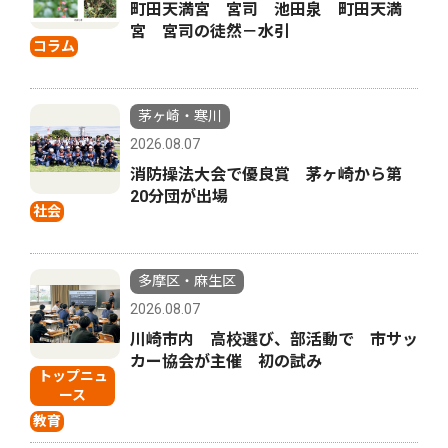
町田天満宮 宮司 池田泉 町田天満
宮 宮司の徒然－水引
コラム
茅ヶ崎・寒川
2026.08.07
消防操法大会で優良賞 茅ヶ崎から第
20分団が出場
社会
多摩区・麻生区
2026.08.07
川崎市内 高校選び、部活動で 市サッ
カー協会が主催 初の試み
トップニュ
ース
教育