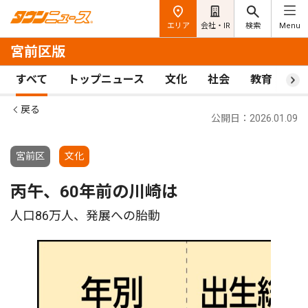
エリア
会社・IR
検索
Menu
宮前区版
すべて
トップニュース
文化
社会
教育
ス
戻る
公開日：2026.01.09
宮前区
文化
丙午、60年前の川崎は
人口86万人、発展への胎動