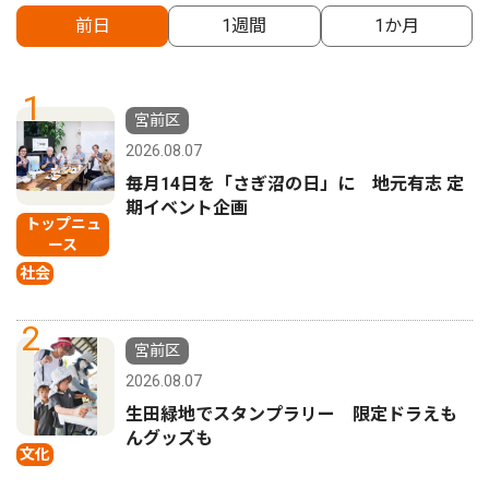
前日
1週間
1か月
1
宮前区
2026.08.07
毎月14日を「さぎ沼の日」に 地元有志 定
期イベント企画
トップニュ
ース
社会
2
宮前区
2026.08.07
生田緑地でスタンプラリー 限定ドラえも
んグッズも
文化