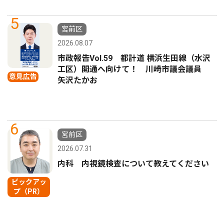
5
宮前区
2026.08.07
市政報告Vol.59 都計道 横浜生田線（水沢
工区）開通へ向けて！ 川崎市議会議員
意見広告
矢沢たかお
6
宮前区
2026.07.31
内科 内視鏡検査について教えてください
ピックアッ
プ（PR）