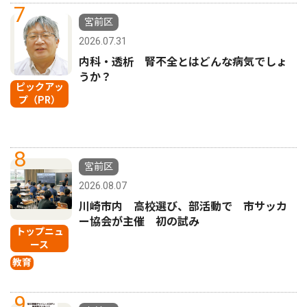
7
宮前区
2026.07.31
内科・透析 腎不全とはどんな病気でしょ
うか？
ピックアッ
プ（PR）
8
宮前区
2026.08.07
川崎市内 高校選び、部活動で 市サッカ
ー協会が主催 初の試み
トップニュ
ース
教育
9