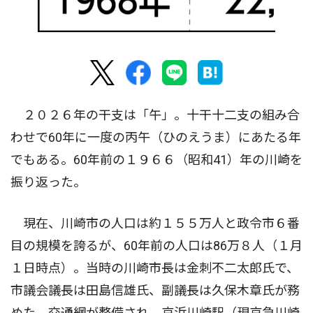
２０２６年の干支は「午」。十干十二支の組み合
わせで60年に一度の丙午（ひのえうま）にあたる年
でもある。60年前の１９６６（昭和41）年の川崎を
振り返った。
現在、川崎市の人口は約１５５万人と政令市６番
目の規模を誇るが、60年前の人口は86万８人（１月
１日時点）。当時の川崎市長は金刺不二太郎氏で、
市議会議長は田島信雄氏、副議長は久保木章氏が務
めた。交通網が整備され、京浜川崎駅（現京急川崎