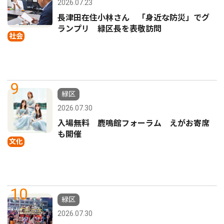
2026.07.23
長津田在住小林さん 「身近な防災」でグ
ランプリ 緑区長を表敬訪問
社会
9
緑区
2026.07.30
入場無料 鹿鳴館フォーラム えがお寄席
も開催
文化
10
緑区
2026.07.30