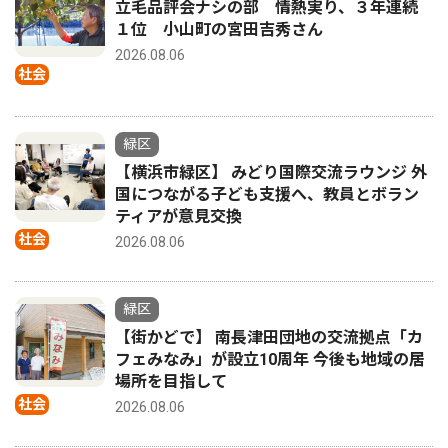
立毛品評会ナシの部 情熱実り、３年連続
１位 小山町の宮田吉秀さん
2026.08.06
社会
緑区
【横浜市緑区】 みどり国際交流ラウンジ 外
国につながる子ども支援へ、教員とボラン
ティアが意見交換
社会
2026.08.06
緑区
【街かどで】 南長津田団地の交流拠点「カ
フェみなみ」が設立10周年 今後も地域の居
場所を目指して
社会
2026.08.06