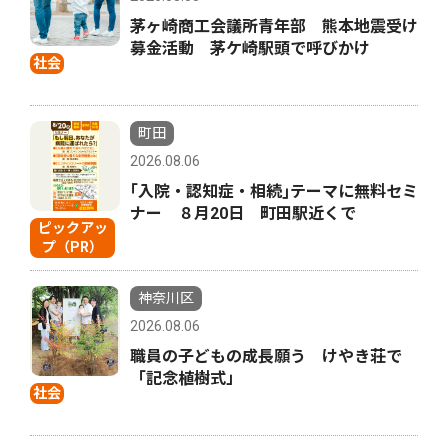
茅ヶ崎商工会議所青年部 熊本地震受け
募金活動 茅ケ崎駅頭で呼びかけ
社会
町田
2026.08.06
｢入院・認知症・相続｣テーマに無料セミ
ナー ８月20日 町田駅近くで
ピックアッ
プ（PR）
神奈川区
2026.08.06
職員の子どもの成長願う けやき荘で
「記念植樹式」
社会