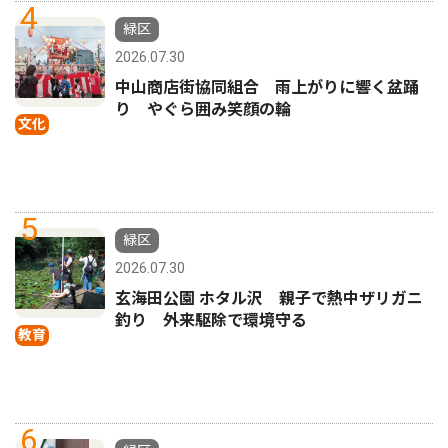
4
緑区
2026.07.30
中山商店街協同組合 雨上がりに響く盆踊
り やぐら囲み笑顔の輪
文化
5
緑区
2026.07.30
玄海田公園 ホタル沢 親子で熱中ザリガニ
釣り 外来駆除で環境守る
教育
6