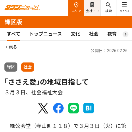
エリア
会社・IR
検索
Menu
緑区版
すべて
トップニュース
文化
社会
教育
ス
戻る
公開日：2026.02.26
緑区
社会
｢ささえ愛｣の地域目指して
３月３日、社会福祉大会
緑公会堂（寺山町１１８）で３月３日（火）に第