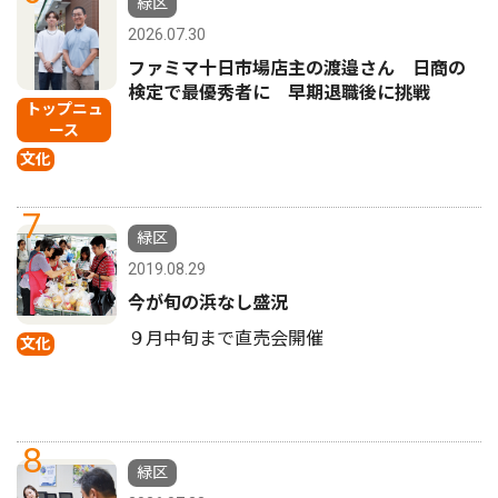
緑区
2026.07.30
ファミマ十日市場店主の渡邉さん 日商の
検定で最優秀者に 早期退職後に挑戦
トップニュ
ース
文化
7
緑区
2019.08.29
今が旬の浜なし盛況
９月中旬まで直売会開催
文化
8
緑区