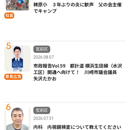
稗原小 ３年ぶりの炎に歓声 父の会主催
でキャンプ
社会
5
宮前区
2026.08.07
市政報告Vol.59 都計道 横浜生田線（水沢
工区）開通へ向けて！ 川崎市議会議員
意見広告
矢沢たかお
6
宮前区
2026.07.31
内科 内視鏡検査について教えてください