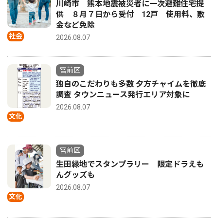
川崎市 熊本地震被災者に一次避難住宅提
供 ８月７日から受付 12戸 使用料、敷
金など免除
社会
2026.08.07
宮前区
独自のこだわりも多数 夕方チャイムを徹底
調査 タウンニュース発行エリア対象に
2026.08.07
文化
宮前区
生田緑地でスタンプラリー 限定ドラえも
んグッズも
2026.08.07
文化