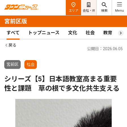
エリア
会社・IR
検索
Menu
宮前区版
すべて
トップニュース
文化
社会
教育
ス
戻る
公開日：2026.06.05
宮前区
社会
シリーズ【5】日本語教室高まる重要
性と課題 草の根で多文化共生支える