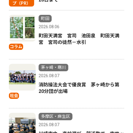
プ（PR）
町田
2026.08.06
町田天満宮 宮司 池田泉 町田天満
宮 宮司の徒然－水引
コラム
茅ヶ崎・寒川
2026.08.07
消防操法大会で優良賞 茅ヶ崎から第
20分団が出場
社会
多摩区・麻生区
2026.08.07