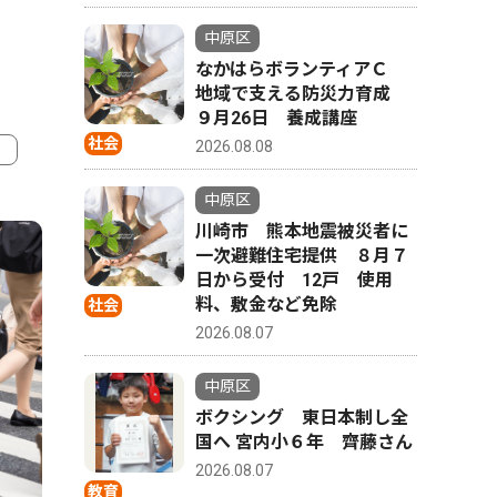
中原区
なかはらボランティアＣ
地域で支える防災力育成
９月26日 養成講座
社会
2026.08.08
4
5
中原区
川崎市 熊本地震被災者に
一次避難住宅提供 ８月７
日から受付 12戸 使用
料、敷金など免除
社会
2026.08.07
中原区
ボクシング 東日本制し全
国へ 宮内小６年 齊藤さん
2026.08.07
教育
ピックアップ（PR）
教育