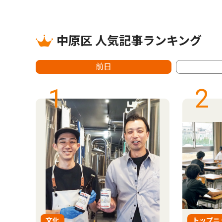
中原区 人気記事ランキング
前日
1
2
文化
トップニ