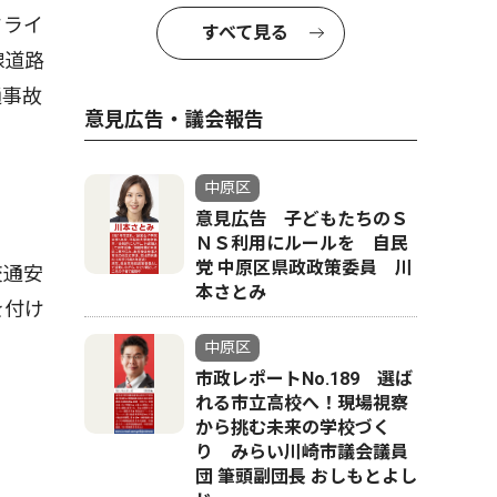
ドライ
すべて見る
線道路
通事故
意見広告・議会報告
中原区
意見広告 子どもたちのＳ
ＮＳ利用にルールを 自民
党 中原区県政政策委員 川
交通安
本さとみ
を付け
中原区
市政レポートNo.189 選ば
れる市立高校へ！現場視察
から挑む未来の学校づく
り みらい川崎市議会議員
団 筆頭副団長 おしもとよし