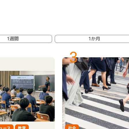
1週間
1か月
3
ュース
教育
社会