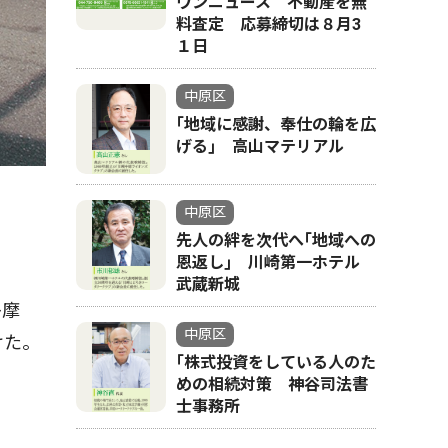
ウンニュース 不動産を無
料査定 応募締切は８月3
１日
中原区
｢地域に感謝、奉仕の輪を広
げる｣ 高山マテリアル
中原区
先人の絆を次代へ｢地域への
恩返し｣ 川崎第一ホテル
武蔵新城
多摩
中原区
けた。
｢株式投資をしている人のた
めの相続対策 神谷司法書
士事務所