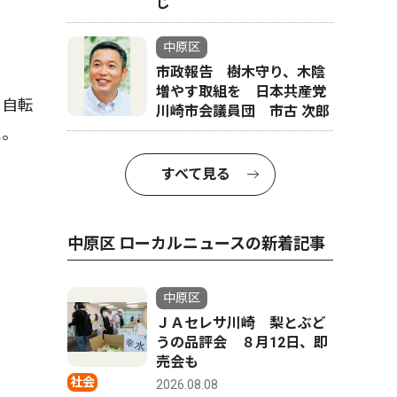
じ
中原区
市政報告 樹木守り、木陰
増やす取組を 日本共産党
と自転
川崎市会議員団 市古 次郎
た。
すべて見る
中原区 ローカルニュースの新着記事
中原区
ＪＡセレサ川崎 梨とぶど
うの品評会 ８月12日、即
売会も
社会
2026.08.08