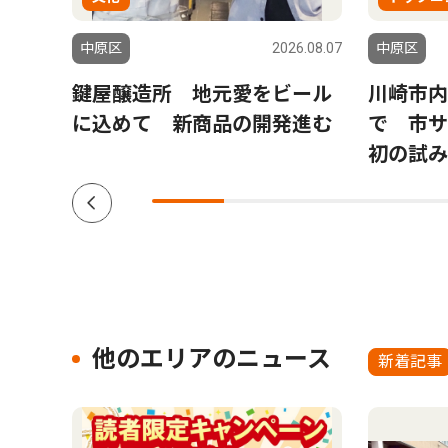
6.07.24
中原区
2026.08.07
中原区
ん来
鍵屋醸造所 地元愛をビール
川崎市内
会
に込めて 新商品の開発進む
で 市
初の試み
他のエリアのニュース
新着記事