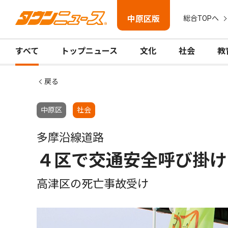
中原区版
総合TOPへ
すべて
トップニュース
文化
社会
教
戻る
中原区
社会
多摩沿線道路
４区で交通安全呼び掛け
高津区の死亡事故受け