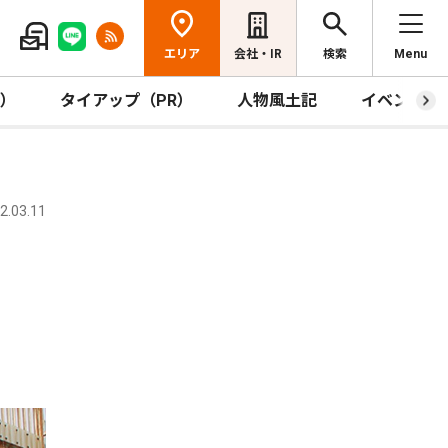
エリア
会社・IR
検索
Menu
R）
タイアップ（PR）
人物風土記
イベント
.03.11