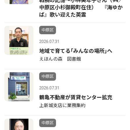
戦禍の記憶〜小林美年子さん（94／
中原区小杉御殿町在住） 『海ゆか
ば』歌い迎えた英霊
中原区
2026.07.31
地域で育てる｢みんなの場所｣へ
えほんの森 図書館
中原区
2026.07.31
鶴亀不動産が賃貸センター拡充
上新城支店に業務集約
中原区