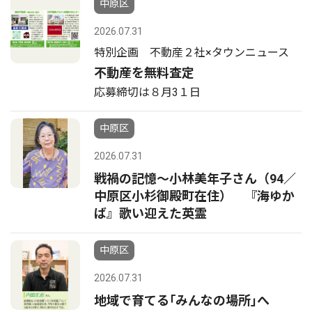
中原区
2026.07.31
特別企画 不動産２社×タウンニュース
不動産を無料査定
応募締切は８月3１日
中原区
2026.07.31
戦禍の記憶〜小林美年子さん（94／
中原区小杉御殿町在住） 『海ゆか
ば』歌い迎えた英霊
中原区
2026.07.31
地域で育てる｢みんなの場所｣へ