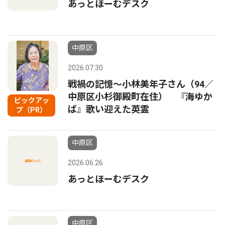
あっとほーむデスク
中原区
2026.07.30
戦禍の記憶〜小林美年子さん（94／
中原区小杉御殿町在住） 『海ゆか
ピックアッ
ば』歌い迎えた英霊
プ（PR）
中原区
2026.06.26
あっとほーむデスク
中原区