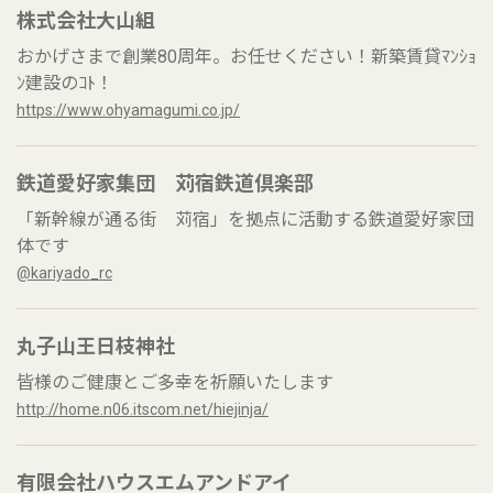
株式会社大山組
おかげさまで創業80周年。お任せください！新築賃貸ﾏﾝｼｮ
ﾝ建設のｺﾄ！
https://www.ohyamagumi.co.jp/
鉄道愛好家集団 苅宿鉄道倶楽部
「新幹線が通る街 苅宿」を拠点に活動する鉄道愛好家団
体です
@kariyado_rc
丸子山王日枝神社
皆様のご健康とご多幸を祈願いたします
http://home.n06.itscom.net/hiejinja/
有限会社ハウスエムアンドアイ