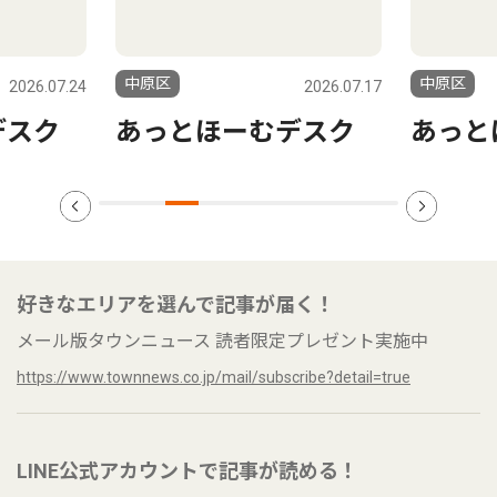
中原区
中原区
2026.07.24
2026.07.17
デスク
あっとほーむデスク
あっと
好きなエリアを選んで記事が届く！
メール版タウンニュース 読者限定プレゼント実施中
https://www.townnews.co.jp/mail/subscribe?detail=true
LINE公式アカウントで記事が読める！