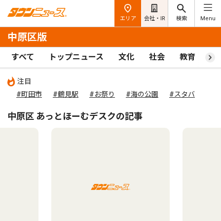
エリア
会社・IR
検索
Menu
中原区版
すべて
トップニュース
文化
社会
教育
ス
注目
#町田市
#鶴見駅
#お祭り
#海の公園
#スタバ
中原区 あっとほーむデスクの記事