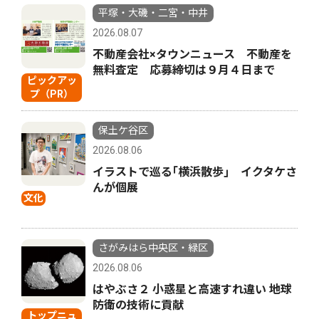
平塚・大磯・二宮・中井
2026.08.07
不動産会社×タウンニュース 不動産を
無料査定 応募締切は９月４日まで
ピックアッ
プ（PR）
保土ケ谷区
2026.08.06
イラストで巡る｢横浜散歩｣ イクタケさ
んが個展
文化
さがみはら中央区・緑区
2026.08.06
はやぶさ２ 小惑星と高速すれ違い 地球
防衛の技術に貢献
トップニュ