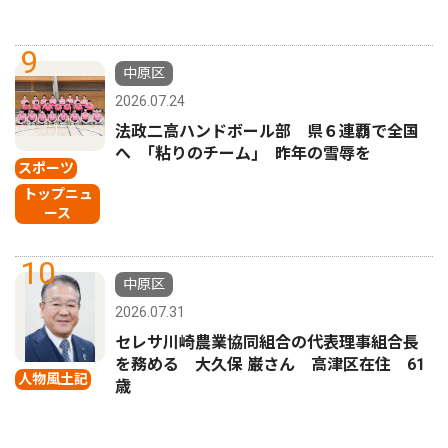
9
中原区
2026.07.24
法政二高ハンドボール部 県６連覇で全国
へ ｢粘りのチーム｣ 昨年の雪辱を
スポーツ
トップニュ
ース
10
中原区
2026.07.31
セレサ川崎農業協同組合の代表理事組合長
を務める 大久保 巌さん 高津区在住 61
人物風土記
歳