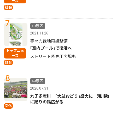
ース
社会
7
中原区
2021.11.26
等々力緑地再編整備
｢室内プール｣で復活へ
トップニュ
ース
ストリート系専用広場も
教育
8
中原区
2026.07.31
丸子多摩川 ｢大盆おどり｣盛大に 河川敷
に踊りの輪広がる
文化