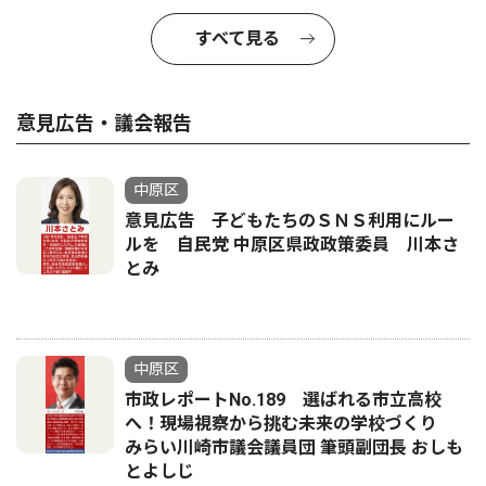
すべて見る
意見広告・議会報告
中原区
意見広告 子どもたちのＳＮＳ利用にルー
ルを 自民党 中原区県政政策委員 川本さ
とみ
中原区
市政レポートNo.189 選ばれる市立高校
へ！現場視察から挑む未来の学校づくり
みらい川崎市議会議員団 筆頭副団長 おしも
とよしじ