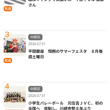
さん
社会
3
中原区
2026.07.31
平間銀座 恒例のサマーフェスタ ８月毎
週土曜日
社会
4
中原区
2026.07.31
小学生バレーボール 元住吉ＪＶＣ、初の
全国へ 県制し、川崎市勢８年ぶり