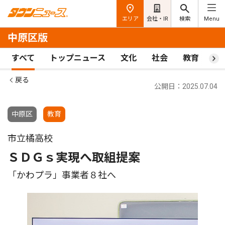
エリア
会社・IR
検索
Menu
中原区版
すべて
トップニュース
文化
社会
教育
ス
戻る
公開日：2025.07.04
中原区
教育
市立橘高校
ＳＤＧｓ実現へ取組提案
「かわプラ」事業者８社へ