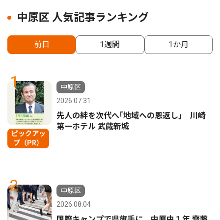
中原区 人気記事ランキング
前日
1週間
1か月
1
中原区
2026.07.31
先人の絆を次代へ｢地域への恩返し｣ 川崎
第一ホテル 武蔵新城
ピックアッ
プ（PR）
2
中原区
2026.08.04
国際キャンプで県旗手に 中原中１年 齋藤