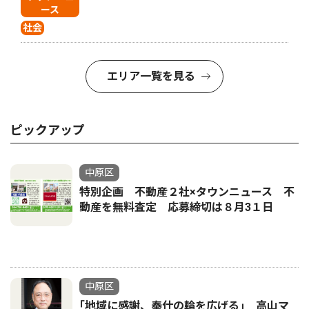
ース
社会
エリア一覧を見る
ピックアップ
中原区
特別企画 不動産２社×タウンニュース 不
動産を無料査定 応募締切は８月3１日
中原区
｢地域に感謝、奉仕の輪を広げる｣ 高山マ