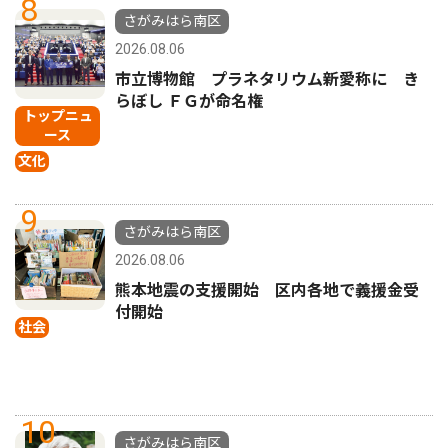
8
さがみはら南区
2026.08.06
市立博物館 プラネタリウム新愛称に き
らぼし ＦＧが命名権
トップニュ
ース
文化
9
さがみはら南区
2026.08.06
熊本地震の支援開始 区内各地で義援金受
付開始
社会
10
さがみはら南区