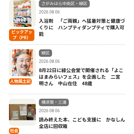
さがみはら中央区・緑区
2026.08.06
入浴剤 「ご両親」へ猛暑対策と健康づ
くりに ハンプティダンプティで購入可
ピックアッ
能
プ（PR）
緑区
2026.08.06
8月22日に緑公会堂で開催される「よこ
はまみらいフェス」を企画した 二宮
人物風土記
明さん 中山在住 48歳
横須賀・三浦
2026.08.06
読み終えた本、こども支援に かなしん
全店に回収箱
社会