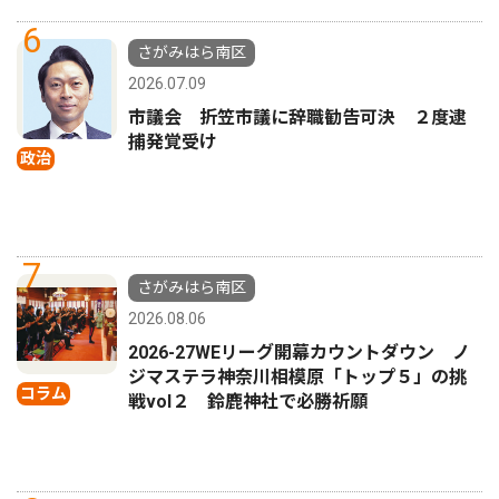
6
さがみはら南区
2026.07.09
市議会 折笠市議に辞職勧告可決 ２度逮
捕発覚受け
政治
7
さがみはら南区
2026.08.06
2026-27WEリーグ開幕カウントダウン ノ
ジマステラ神奈川相模原「トップ５」の挑
コラム
戦vol２ 鈴鹿神社で必勝祈願