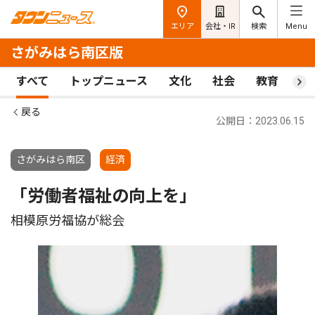
エリア
会社・IR
検索
Menu
さがみはら南区版
すべて
トップニュース
文化
社会
教育
ス
戻る
公開日：2023.06.15
さがみはら南区
経済
「労働者福祉の向上を」
相模原労福協が総会