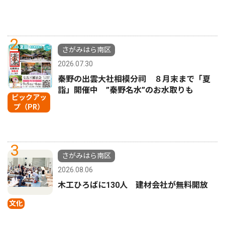
2
さがみはら南区
2026.07.30
秦野の出雲大社相模分祠 ８月末まで「夏
詣」開催中 ”秦野名水”のお水取りも
ピックアッ
プ（PR）
3
さがみはら南区
2026.08.06
木工ひろばに130人 建材会社が無料開放
文化