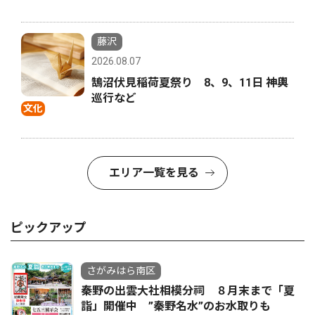
藤沢
2026.08.07
鵠沼伏見稲荷夏祭り 8、9、11日 神輿
巡行など
文化
エリア一覧を見る
ピックアップ
さがみはら南区
秦野の出雲大社相模分祠 ８月末まで「夏
詣」開催中 ”秦野名水”のお水取りも