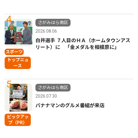
4
さがみはら南区
2026.08.06
白井選手 ７人目のＨＡ（ホームタウンアス
リート）に 「金メダルを相模原に」
スポーツ
トップニュ
ース
5
さがみはら南区
2026.07.30
バナナマンのグルメ番組が来店
ピックアッ
プ（PR）