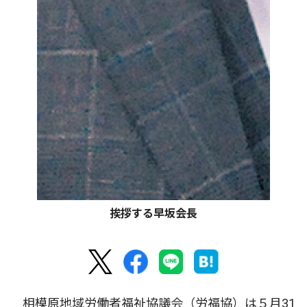
挨拶する早坂会長
相模原地域労働者福祉協議会（労福協）は５月31