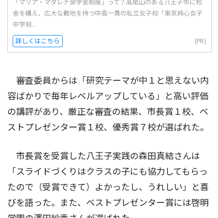
「マリア・マダレナ奨学金制度」って？高尾山のある八王子市に校
舎を構え、広大な敷地を持つ中高一貫の私立女子校「東京純心女子
中学校...
詳しくはこちら
(PR)
審査委員からは「研究テーマが中１と思えない内
容ばかりで毎年レベルアップしている」と高い評価
の講評があり、厳正な審査の結果、市長賞１校、ベ
ストプレゼンター賞１校、優秀賞７校が選ばれた。
市長賞を受賞した八王子実践の森田真結さんは
「スライドづくりはクラスの子にも協力してもらっ
たので（受賞できて）よかったし、うれしい」と喜
びを語った。また、ベストプレゼンター賞には啓明