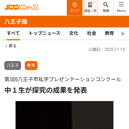
エリア
会社・IR
検索
Menu
八王子版
すべて
トップニュース
文化
社会
教育
ス
戻る
公開日：2025.11.13
八王子
教育
第5回八王子市私学プレゼンテーションコンクール
中１生が探究の成果を発表