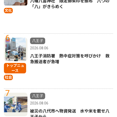
八幡八雲神社 限定御朱印を頒布 八つの
「八」がきらめく
文化
6
八王子
2026.08.06
八王子消防署 熱中症対策を呼びかけ 救
急搬送者が急増
トップニュ
ース
社会
7
八王子
2026.08.06
被災の八代市へ物資発送 水や米を載せ八
王子から