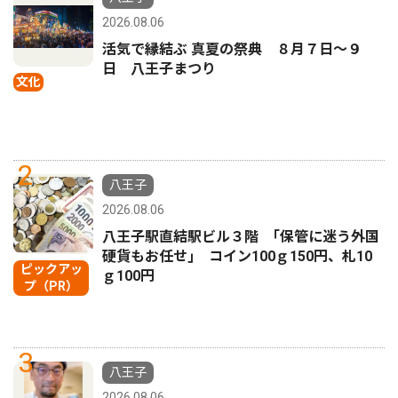
2026.08.06
活気で縁結ぶ 真夏の祭典 ８月７日〜９
日 八王子まつり
文化
2
八王子
2026.08.06
八王子駅直結駅ビル３階 ｢保管に迷う外国
硬貨もお任せ｣ コイン100ｇ150円、札10
ピックアッ
ｇ100円
プ（PR）
3
八王子
2026.08.06