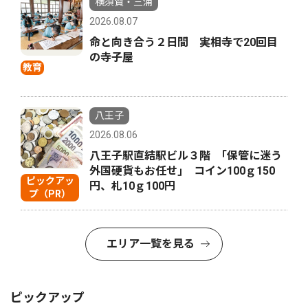
横須賀・三浦
2026.08.07
命と向き合う２日間 実相寺で20回目
の寺子屋
教育
八王子
2026.08.06
八王子駅直結駅ビル３階 ｢保管に迷う
外国硬貨もお任せ｣ コイン100ｇ150
ピックアッ
円、札10ｇ100円
プ（PR）
エリア一覧を見る
ピックアップ