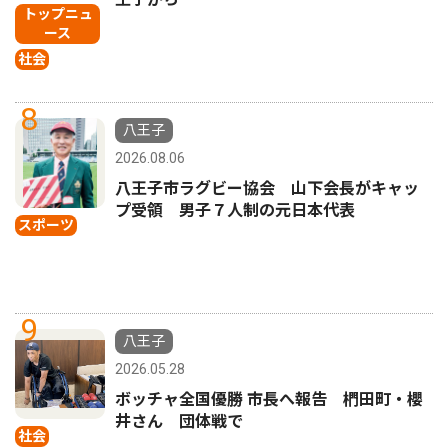
トップニュ
ース
社会
8
八王子
2026.08.06
八王子市ラグビー協会 山下会長がキャッ
プ受領 男子７人制の元日本代表
スポーツ
9
八王子
2026.05.28
ボッチャ全国優勝 市長へ報告 椚田町・櫻
井さん 団体戦で
社会