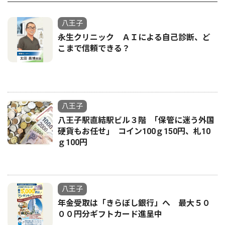
八王子
永生クリニック ＡＩによる自己診断、ど
こまで信頼できる？
八王子
八王子駅直結駅ビル３階 ｢保管に迷う外国
硬貨もお任せ｣ コイン100ｇ150円、札10
ｇ100円
八王子
年金受取は「きらぼし銀行」へ 最大５０
００円分ギフトカード進呈中