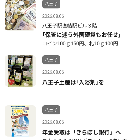
八王子
2026.08.06
八王子駅直結駅ビル３階
｢保管に迷う外国硬貨もお任せ｣
コイン100ｇ150円、札10ｇ100円
八王子
2026.08.06
八王子土産は｢入浴剤｣を
八王子
2026.08.06
年金受取は「きらぼし銀行」へ