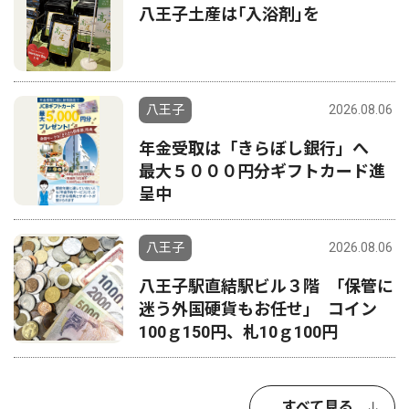
八王子土産は｢入浴剤｣を
八王子
2026.08.06
年金受取は「きらぼし銀行」へ
最大５０００円分ギフトカード進
呈中
八王子
2026.08.06
八王子駅直結駅ビル３階 ｢保管に
迷う外国硬貨もお任せ｣ コイン
100ｇ150円、札10ｇ100円
すべて見る