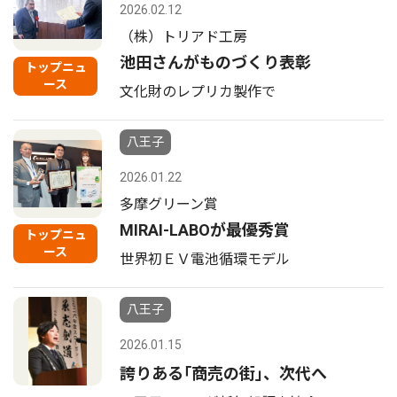
2026.02.12
（株）トリアド工房
池田さんがものづくり表彰
トップニュ
ース
文化財のレプリカ製作で
八王子
2026.01.22
多摩グリーン賞
MIRAI-LABOが最優秀賞
トップニュ
ース
世界初ＥＶ電池循環モデル
八王子
2026.01.15
誇りある｢商売の街｣、次代へ