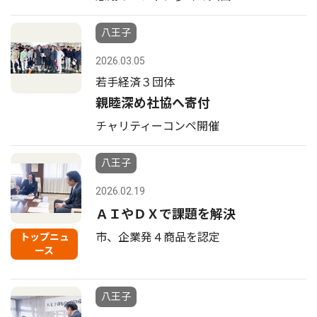
八王子
2026.03.05
若手経済３団体
親睦深め社協へ寄付
チャリティーコンペ開催
八王子
2026.02.19
ＡＩやＤＸで課題を解決
市、企業発４商品を認定
トップニュ
ース
八王子