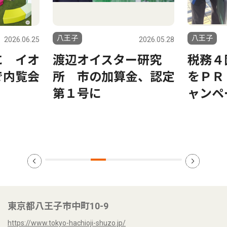
八王子
八王子
2026.06.25
2026.05.28
に イオ
渡辺オイスター研究
税務４
で内覧会
所 市の加算金、認定
をＰＲ
第１号に
ャンペ
東京都八王子市中町10-9
https://www.tokyo-hachioji-shuzo.jp/