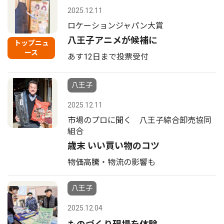
2025.12.11
ロケーションジャパン大賞
八王子アニメが候補に
トップニュ
ース
あす12日まで投票受付
八王子
2025.12.11
市場のプロに聞く 八王子綜合卸売協同
組合
歳末 いい買い物のコツ
物価高騰・物流の影響も
八王子
2025.12.04