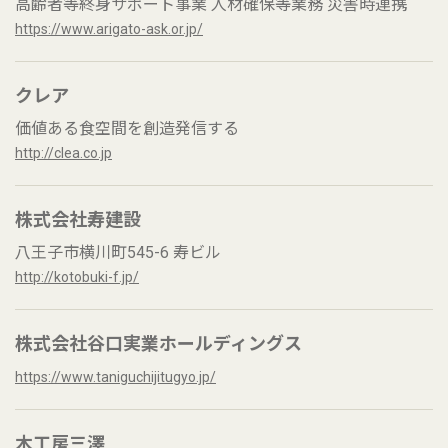
高齢者等終身サポート事業 人材確保等業務 災害時連携
https://www.arigato-ask.or.jp/
クレア
価値ある食空間を創造発信する
http://clea.co.jp
株式会社寿建設
八王子市横川町545-6 寿ビル
http://kotobuki-f.jp/
株式会社谷口実業ホールディングス
https://www.taniguchijitugyo.jp/
木工房三澤