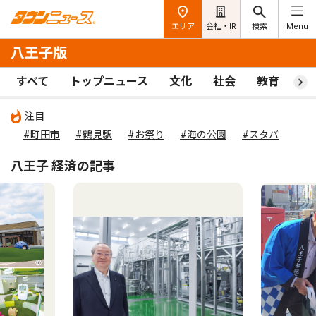
エリア
会社・IR
検索
Menu
八王子版
すべて
トップニュース
文化
社会
教育
ス
注目
#町田市
#鶴見駅
#お祭り
#海の公園
#スタバ
八王子 経済の記事