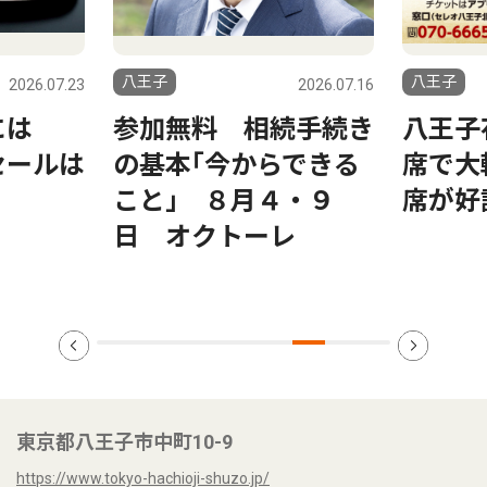
八王子
八王子
2026.07.23
2026.07.16
には
参加無料 相続手続き
八王子
セールは
の基本｢今からできる
席で大
こと｣ ８月４・９
席が好
日 オクトーレ
東京都八王子市中町10-9
https://www.tokyo-hachioji-shuzo.jp/