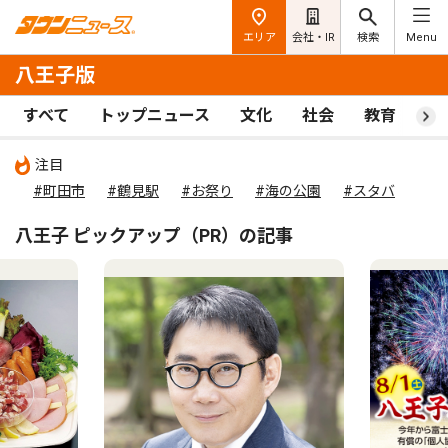
エリア
会社・IR
検索
Menu
八王子版
すべて
トップニュース
文化
社会
教育
ス
注目
#町田市
#鶴見駅
#お祭り
#海の公園
#スタバ
八王子 ピックアップ（PR）の記事