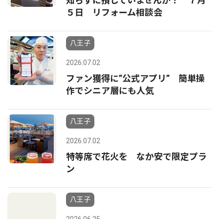
知らずに損していませんか？ ７月
５日 リフォーム相談会
八王子
2026.07.02
ファン獲得に”公式アプリ” 簡単操
作でシニア層にも人気
八王子
2026.07.02
特等席で花火を なか安で限定プラ
ン
八王子