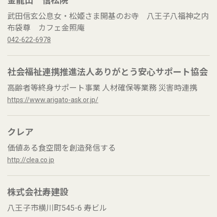
金龍山 信松院
武田信玄公息女・松姫さま開基のお寺 八王子八福神之内
布袋尊 カフェ金照庵
042-622-6978
社会福祉連携推進法人ありがとう安心サポート協会
高齢者等終身サポート事業 人材確保等業務 災害時連携
https://www.arigato-ask.or.jp/
クレア
価値ある食空間を創造発信する
http://clea.co.jp
株式会社寿建設
八王子市横川町545-6 寿ビル