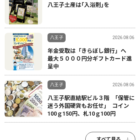
八王子土産は｢入浴剤｣を
八王子
2026.08.06
年金受取は「きらぼし銀行」へ
最大５０００円分ギフトカード進
呈中
八王子
2026.08.06
八王子駅直結駅ビル３階 ｢保管に
迷う外国硬貨もお任せ｣ コイン
100ｇ150円、札10ｇ100円
すべて見る