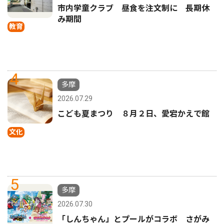
市内学童クラブ 昼食を注文制に 長期休
み期間
教育
4
多摩
2026.07.29
こども夏まつり ８月２日、愛宕かえで館
文化
5
多摩
2026.07.30
「しんちゃん」とプールがコラボ さがみ