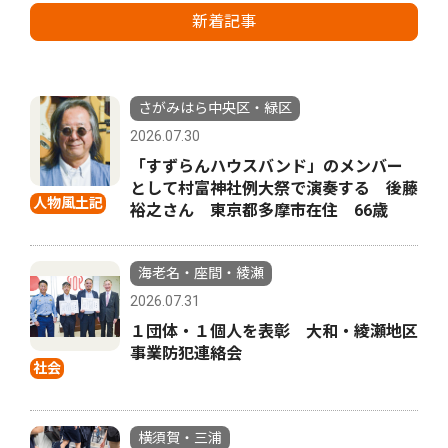
新着記事
さがみはら中央区・緑区
2026.07.30
「すずらんハウスバンド」のメンバー
として村富神社例大祭で演奏する 後藤
人物風土記
裕之さん 東京都多摩市在住 66歳
海老名・座間・綾瀬
2026.07.31
１団体・１個人を表彰 大和・綾瀬地区
事業防犯連絡会
社会
横須賀・三浦