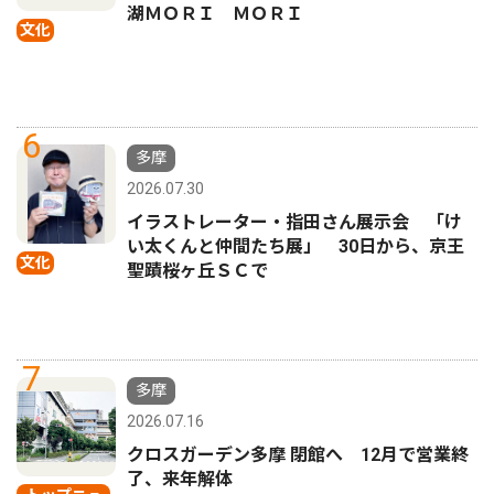
湖ＭＯＲＩ ＭＯＲＩ
文化
6
多摩
2026.07.30
イラストレーター・指田さん展示会 「け
い太くんと仲間たち展」 30日から、京王
文化
聖蹟桜ヶ丘ＳＣで
7
多摩
2026.07.16
クロスガーデン多摩 閉館へ 12月で営業終
了、来年解体