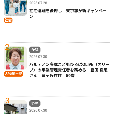
2026.07.28
在宅避難を後押し 東京都が新キャンペー
ン
社会
2
多摩
2026.07.30
パルテノン多摩こどもひろばOLIVE（オリー
ブ）の事業管理責任者を務める 島田 良恵
人物風土記
さん 豊ヶ丘在住 59歳
3
多摩
2026.07.30