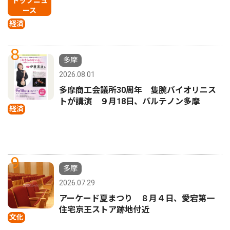
トップニュ
ース
経済
8
多摩
2026.08.01
多摩商工会議所30周年 隻腕バイオリニス
トが講演 ９月18日、パルテノン多摩
経済
9
多摩
2026.07.29
アーケード夏まつり ８月４日、愛宕第一
住宅京王ストア跡地付近
文化