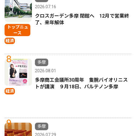
2026.07.16
クロスガーデン多摩 閉館へ 12月で営業終
了、来年解体
トップニュ
ース
経済
8
多摩
2026.08.01
多摩商工会議所30周年 隻腕バイオリニス
トが講演 ９月18日、パルテノン多摩
経済
9
多摩
2026.07.29