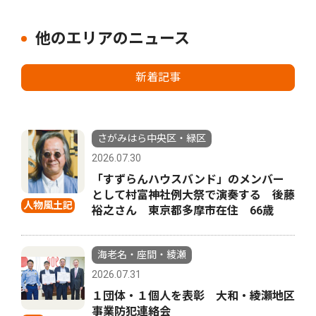
他のエリアのニュース
新着記事
さがみはら中央区・緑区
2026.07.30
「すずらんハウスバンド」のメンバー
として村富神社例大祭で演奏する 後藤
人物風土記
裕之さん 東京都多摩市在住 66歳
海老名・座間・綾瀬
2026.07.31
１団体・１個人を表彰 大和・綾瀬地区
事業防犯連絡会