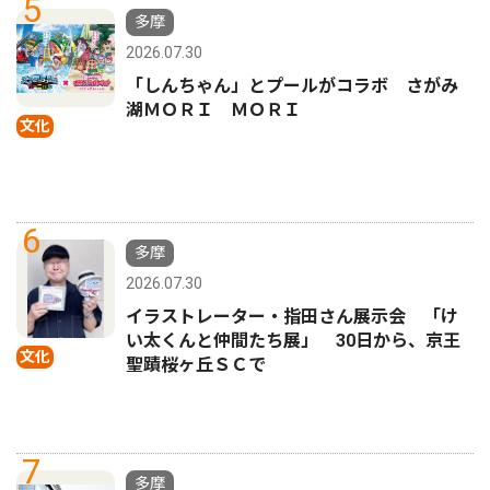
5
多摩
2026.07.30
「しんちゃん」とプールがコラボ さがみ
湖ＭＯＲＩ ＭＯＲＩ
文化
6
多摩
2026.07.30
イラストレーター・指田さん展示会 「け
い太くんと仲間たち展」 30日から、京王
文化
聖蹟桜ヶ丘ＳＣで
7
多摩