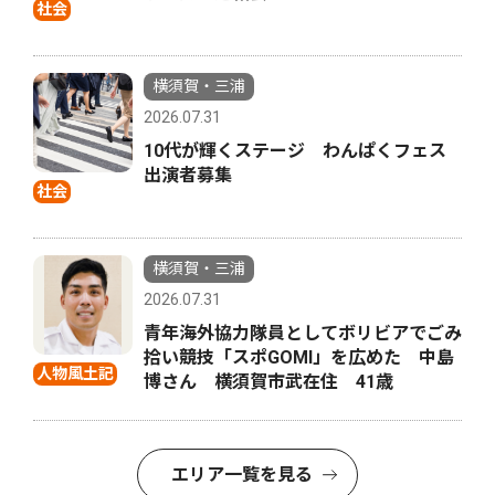
社会
横須賀・三浦
2026.07.31
10代が輝くステージ わんぱくフェス
出演者募集
社会
横須賀・三浦
2026.07.31
青年海外協力隊員としてボリビアでごみ
拾い競技「スポGOMI」を広めた 中島
人物風土記
博さん 横須賀市武在住 41歳
エリア一覧を見る