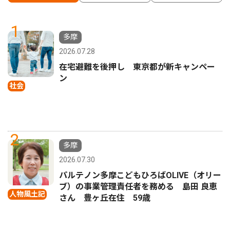
1
多摩
2026.07.28
在宅避難を後押し 東京都が新キャンペー
ン
社会
2
多摩
2026.07.30
パルテノン多摩こどもひろばOLIVE（オリー
ブ）の事業管理責任者を務める 島田 良恵
人物風土記
さん 豊ヶ丘在住 59歳