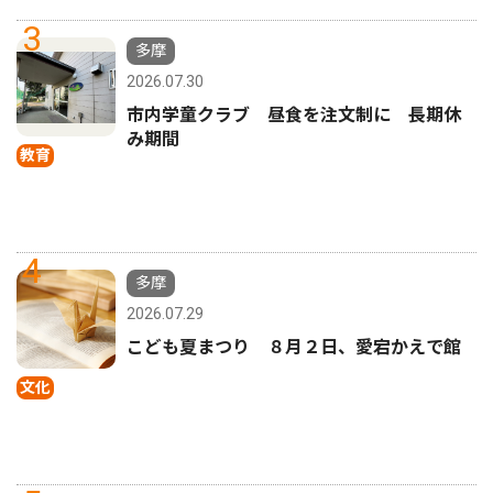
3
多摩
2026.07.30
市内学童クラブ 昼食を注文制に 長期休
み期間
教育
4
多摩
2026.07.29
こども夏まつり ８月２日、愛宕かえで館
文化