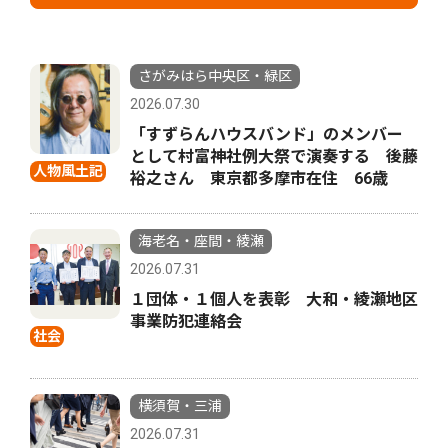
さがみはら中央区・緑区
2026.07.30
「すずらんハウスバンド」のメンバー
として村富神社例大祭で演奏する 後藤
人物風土記
裕之さん 東京都多摩市在住 66歳
海老名・座間・綾瀬
2026.07.31
１団体・１個人を表彰 大和・綾瀬地区
事業防犯連絡会
社会
横須賀・三浦
2026.07.31