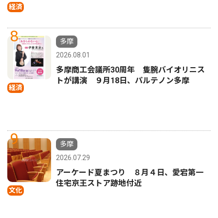
経済
8
多摩
2026.08.01
多摩商工会議所30周年 隻腕バイオリニス
トが講演 ９月18日、パルテノン多摩
経済
9
多摩
2026.07.29
アーケード夏まつり ８月４日、愛宕第一
住宅京王ストア跡地付近
文化