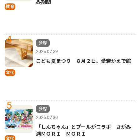
み期間
教育
4
多摩
2026.07.29
こども夏まつり ８月２日、愛宕かえで館
文化
5
多摩
2026.07.30
「しんちゃん」とプールがコラボ さがみ
湖ＭＯＲＩ ＭＯＲＩ
文化