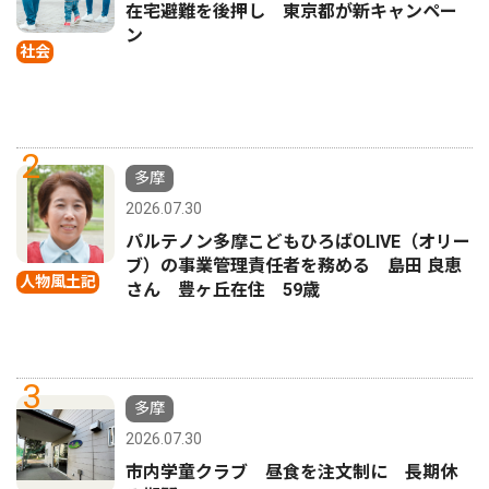
在宅避難を後押し 東京都が新キャンペー
ン
社会
2
多摩
2026.07.30
パルテノン多摩こどもひろばOLIVE（オリー
ブ）の事業管理責任者を務める 島田 良恵
人物風土記
さん 豊ヶ丘在住 59歳
3
多摩
2026.07.30
市内学童クラブ 昼食を注文制に 長期休