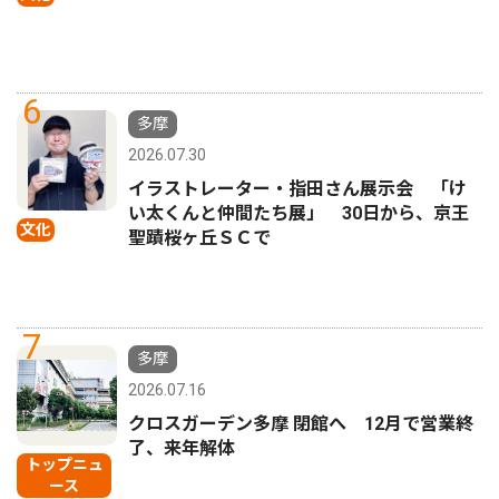
6
多摩
2026.07.30
イラストレーター・指田さん展示会 「け
い太くんと仲間たち展」 30日から、京王
文化
聖蹟桜ヶ丘ＳＣで
7
多摩
2026.07.16
クロスガーデン多摩 閉館へ 12月で営業終
了、来年解体
トップニュ
ース