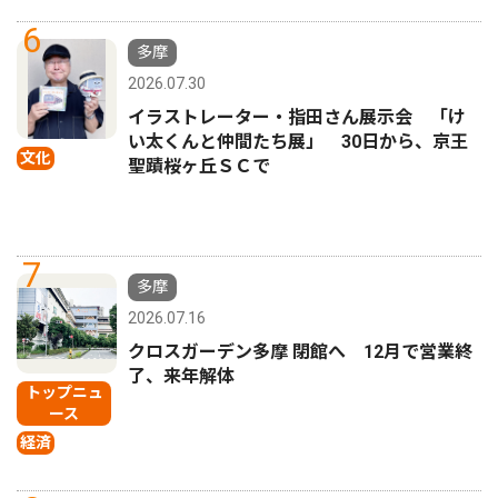
6
多摩
2026.07.30
イラストレーター・指田さん展示会 「け
い太くんと仲間たち展」 30日から、京王
文化
聖蹟桜ヶ丘ＳＣで
7
多摩
2026.07.16
クロスガーデン多摩 閉館へ 12月で営業終
了、来年解体
トップニュ
ース
経済