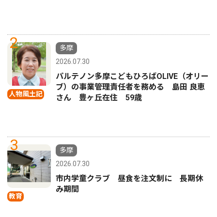
2
多摩
2026.07.30
パルテノン多摩こどもひろばOLIVE（オリー
ブ）の事業管理責任者を務める 島田 良恵
人物風土記
さん 豊ヶ丘在住 59歳
3
多摩
2026.07.30
市内学童クラブ 昼食を注文制に 長期休
み期間
教育