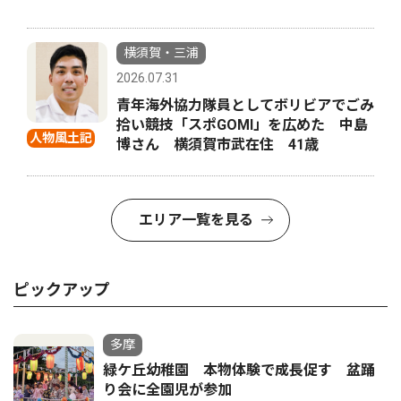
横須賀・三浦
2026.07.31
青年海外協力隊員としてボリビアでごみ
拾い競技「スポGOMI」を広めた 中島
人物風土記
博さん 横須賀市武在住 41歳
エリア一覧を見る
ピックアップ
多摩
緑ケ丘幼稚園 本物体験で成長促す 盆踊
り会に全園児が参加