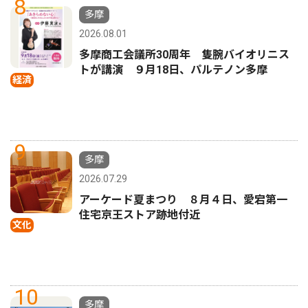
8
多摩
2026.08.01
多摩商工会議所30周年 隻腕バイオリニス
トが講演 ９月18日、パルテノン多摩
経済
9
多摩
2026.07.29
アーケード夏まつり ８月４日、愛宕第一
住宅京王ストア跡地付近
文化
10
多摩