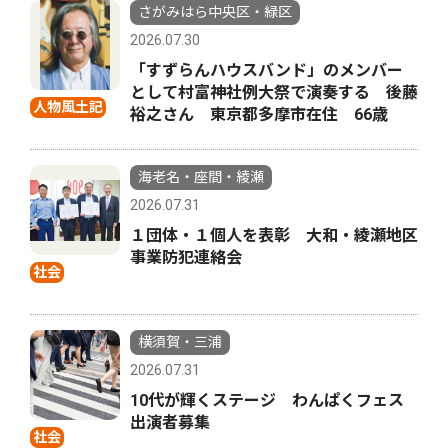
さがみはら中央区・緑区
2026.07.30
「すずらんハウスバンド」のメンバー
として村富神社例大祭で演奏する 後藤
人物風土記
裕之さん 東京都多摩市在住 66歳
海老名・座間・綾瀬
2026.07.31
１団体・１個人を表彰 大和・綾瀬地区
事業防犯連絡会
社会
横須賀・三浦
2026.07.31
10代が輝くステージ わんぱくフェス
出演者募集
社会