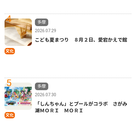
4
多摩
2026.07.29
こども夏まつり ８月２日、愛宕かえで館
文化
5
多摩
2026.07.30
「しんちゃん」とプールがコラボ さがみ
湖ＭＯＲＩ ＭＯＲＩ
文化