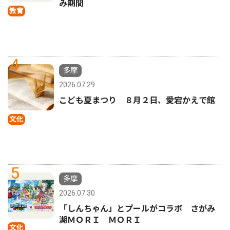
み期間
教育
4
多摩
2026.07.29
こども夏まつり ８月２日、愛宕かえで館
文化
5
多摩
2026.07.30
「しんちゃん」とプールがコラボ さがみ
湖ＭＯＲＩ ＭＯＲＩ
文化