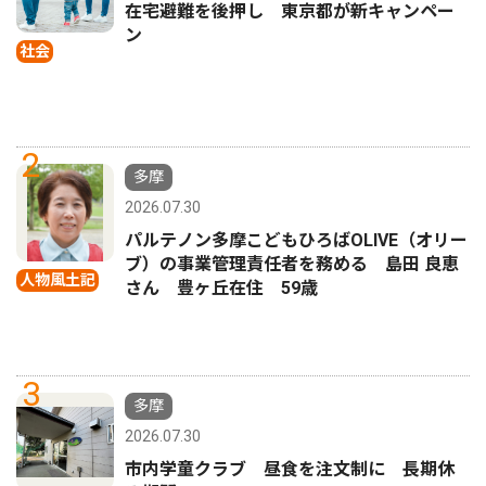
在宅避難を後押し 東京都が新キャンペー
ン
社会
2
多摩
2026.07.30
パルテノン多摩こどもひろばOLIVE（オリー
ブ）の事業管理責任者を務める 島田 良恵
人物風土記
さん 豊ヶ丘在住 59歳
3
多摩
2026.07.30
市内学童クラブ 昼食を注文制に 長期休