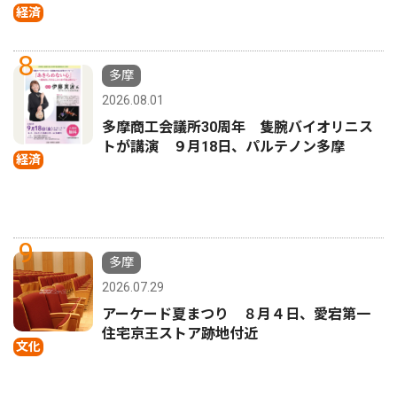
経済
8
多摩
2026.08.01
多摩商工会議所30周年 隻腕バイオリニス
トが講演 ９月18日、パルテノン多摩
経済
9
多摩
2026.07.29
アーケード夏まつり ８月４日、愛宕第一
住宅京王ストア跡地付近
文化