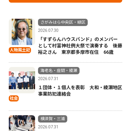
さがみはら中央区・緑区
2026.07.30
「すずらんハウスバンド」のメンバー
として村富神社例大祭で演奏する 後藤
人物風土記
裕之さん 東京都多摩市在住 66歳
海老名・座間・綾瀬
2026.07.31
１団体・１個人を表彰 大和・綾瀬地区
事業防犯連絡会
社会
横須賀・三浦
2026.07.31