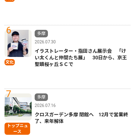
6
多摩
2026.07.30
イラストレーター・指田さん展示会 「け
い太くんと仲間たち展」 30日から、京王
文化
聖蹟桜ヶ丘ＳＣで
7
多摩
2026.07.16
クロスガーデン多摩 閉館へ 12月で営業終
了、来年解体
トップニュ
ース