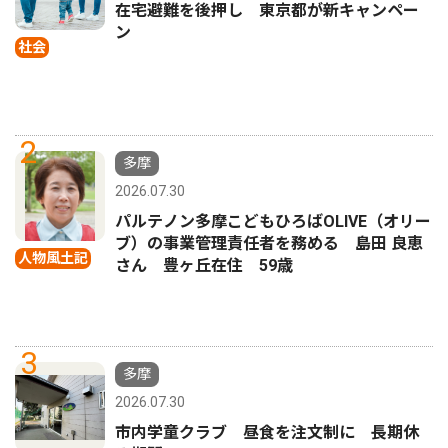
在宅避難を後押し 東京都が新キャンペー
ン
社会
2
多摩
2026.07.30
パルテノン多摩こどもひろばOLIVE（オリー
ブ）の事業管理責任者を務める 島田 良恵
人物風土記
さん 豊ヶ丘在住 59歳
3
多摩
2026.07.30
市内学童クラブ 昼食を注文制に 長期休