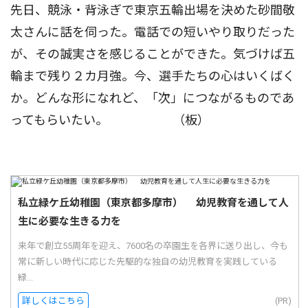
先日、競泳・背泳ぎで東京五輪出場を決めた砂間敬
太さんに話を伺った。電話での短いやり取りだった
が、その誠実さを感じることができた。気づけば五
輪まで残り２カ月強。今、選手たちの心はいくばく
か。どんな形になれど、「次」につながるものであ
ってもらいたい。 （板）
私立緑ケ丘幼稚園（東京都多摩市） 幼児教育を通して人
生に必要な生きる力を
来年で創立55周年を迎え、7600名の卒園生を各界に送り出し、今も
常に新しい時代に応じた先駆的な独自の幼児教育を実践している
緑...
詳しくはこちら
(PR)