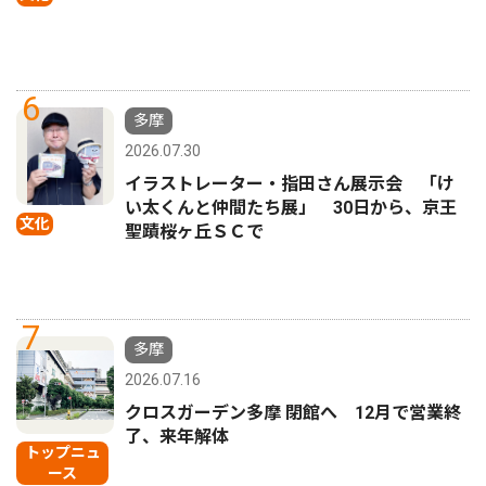
6
多摩
2026.07.30
イラストレーター・指田さん展示会 「け
い太くんと仲間たち展」 30日から、京王
文化
聖蹟桜ヶ丘ＳＣで
7
多摩
2026.07.16
クロスガーデン多摩 閉館へ 12月で営業終
了、来年解体
トップニュ
ース