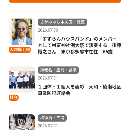
さがみはら中央区・緑区
2026.07.30
「すずらんハウスバンド」のメンバー
として村富神社例大祭で演奏する 後藤
人物風土記
裕之さん 東京都多摩市在住 66歳
海老名・座間・綾瀬
2026.07.31
１団体・１個人を表彰 大和・綾瀬地区
事業防犯連絡会
社会
横須賀・三浦
2026.07.31