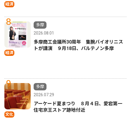
経済
8
多摩
2026.08.01
多摩商工会議所30周年 隻腕バイオリニス
トが講演 ９月18日、パルテノン多摩
経済
9
多摩
2026.07.29
アーケード夏まつり ８月４日、愛宕第一
住宅京王ストア跡地付近
文化