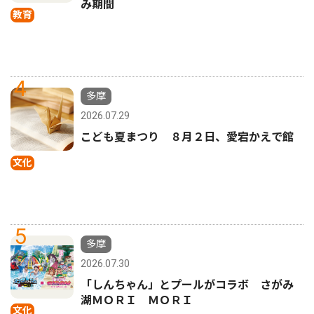
み期間
教育
4
多摩
2026.07.29
こども夏まつり ８月２日、愛宕かえで館
文化
5
多摩
2026.07.30
「しんちゃん」とプールがコラボ さがみ
湖ＭＯＲＩ ＭＯＲＩ
文化