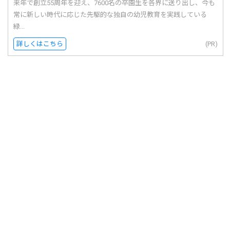
来年で創立55周年を迎え、7600名の卒園生を各界に送り出し、今も
常に新しい時代に応じた先駆的な独自の幼児教育を実践している
緑...
詳しくはこちら
(PR)