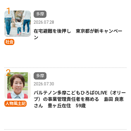
1
多摩
2026.07.28
在宅避難を後押し 東京都が新キャンペー
ン
社会
2
多摩
2026.07.30
パルテノン多摩こどもひろばOLIVE（オリー
ブ）の事業管理責任者を務める 島田 良恵
人物風土記
さん 豊ヶ丘在住 59歳