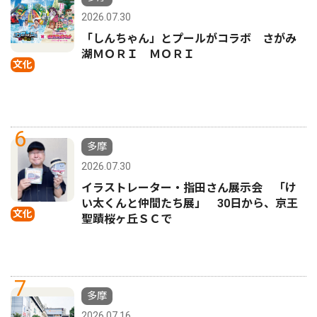
2026.07.30
「しんちゃん」とプールがコラボ さがみ
湖ＭＯＲＩ ＭＯＲＩ
文化
6
多摩
2026.07.30
イラストレーター・指田さん展示会 「け
い太くんと仲間たち展」 30日から、京王
文化
聖蹟桜ヶ丘ＳＣで
7
多摩
2026.07.16