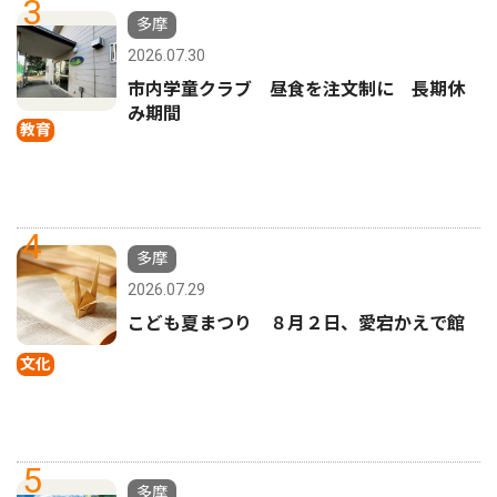
3
多摩
2026.07.30
市内学童クラブ 昼食を注文制に 長期休
み期間
教育
4
多摩
2026.07.29
こども夏まつり ８月２日、愛宕かえで館
文化
5
多摩