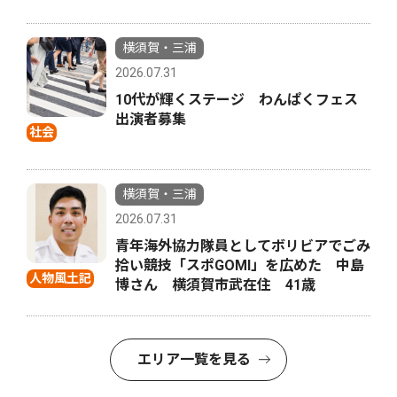
横須賀・三浦
2026.07.31
10代が輝くステージ わんぱくフェス
出演者募集
社会
横須賀・三浦
2026.07.31
青年海外協力隊員としてボリビアでごみ
拾い競技「スポGOMI」を広めた 中島
人物風土記
博さん 横須賀市武在住 41歳
エリア一覧を見る