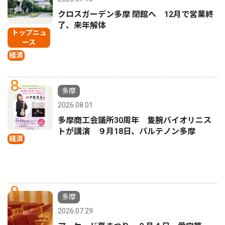
クロスガーデン多摩 閉館へ 12月で営業終
了、来年解体
トップニュ
ース
経済
8
多摩
2026.08.01
多摩商工会議所30周年 隻腕バイオリニス
トが講演 ９月18日、パルテノン多摩
経済
9
多摩
2026.07.29