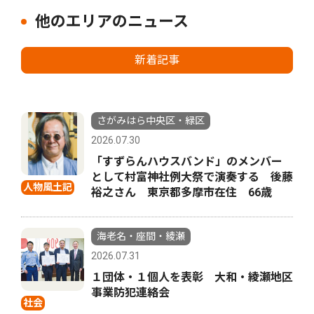
他のエリアのニュース
新着記事
さがみはら中央区・緑区
2026.07.30
「すずらんハウスバンド」のメンバー
として村富神社例大祭で演奏する 後藤
人物風土記
裕之さん 東京都多摩市在住 66歳
海老名・座間・綾瀬
2026.07.31
１団体・１個人を表彰 大和・綾瀬地区
事業防犯連絡会
社会