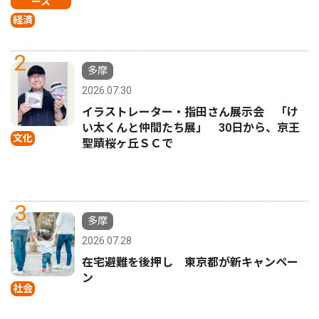
ース
経済
2
多摩
2026.07.30
イラストレーター・指田さん展示会 「け
い太くんと仲間たち展」 30日から、京王
文化
聖蹟桜ヶ丘ＳＣで
3
多摩
2026.07.28
在宅避難を後押し 東京都が新キャンペー
ン
社会