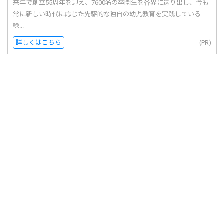
来年で創立55周年を迎え、7600名の卒園生を各界に送り出し、今も
常に新しい時代に応じた先駆的な独自の幼児教育を実践している
緑...
詳しくはこちら
(PR)