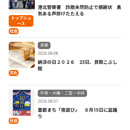
港北警察署 詐欺未然防止で感謝状 勇
気ある声掛けたたえる
トップニュ
ース
社会
多摩
2026.08.08
納涼の日２０２６ 23日、貝取こぶし
館
文化
平塚・大磯・二宮・中井
2026.08.07
里都まち「夜遊び」 ８月15日に盆踊
り
社会