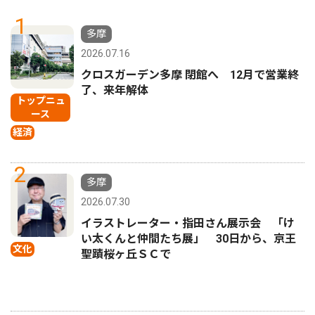
1
多摩
2026.07.16
クロスガーデン多摩 閉館へ 12月で営業終
了、来年解体
トップニュ
ース
経済
2
多摩
2026.07.30
イラストレーター・指田さん展示会 「け
い太くんと仲間たち展」 30日から、京王
文化
聖蹟桜ヶ丘ＳＣで