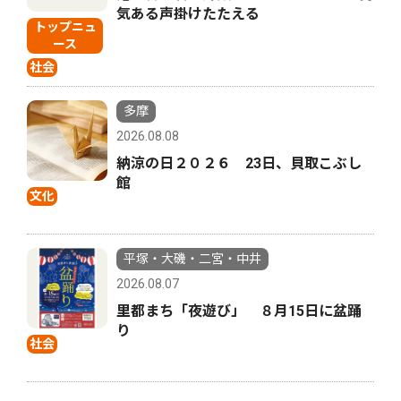
気ある声掛けたたえる
トップニュ
ース
社会
多摩
2026.08.08
納涼の日２０２６ 23日、貝取こぶし
館
文化
平塚・大磯・二宮・中井
2026.08.07
里都まち「夜遊び」 ８月15日に盆踊
り
社会