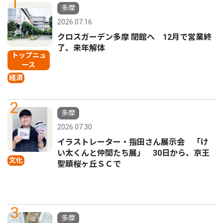
1
多摩
2026.07.16
クロスガーデン多摩 閉館へ 12月で営業終
了、来年解体
トップニュ
ース
経済
2
多摩
2026.07.30
イラストレーター・指田さん展示会 「け
い太くんと仲間たち展」 30日から、京王
文化
聖蹟桜ヶ丘ＳＣで
3
多摩