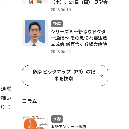
（土）、21日（日） 見学会
2026.06.18
多摩
シリーズ 5 〜新ゆりドクタ
ー通信〜 その息切れ要注意
三成会 新百合ヶ丘総合病院
2026.06.04
多摩 ピックアップ（PR）の記
事を検索
、通常
な細い
コラム
くりじ
」
多摩
本紙アンケート調査