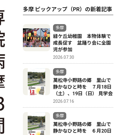
多摩 ピックアップ（PR）の新着記事
多摩
緑ケ丘幼稚園 本物体験で
成長促す 盆踊り会に全園
児が参加
2026.07.30
多摩
萬松寺小野路の郷 里山で
静かなひと時を ７月18日
（土）、19日（日） 見学会
2026.07.16
多摩
萬松寺小野路の郷 里山で
静かなひと時を ６月20日