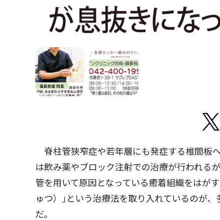
脊柱管狭窄症や若年層にも発症する椎間板ヘ
は飲み薬やブロック注射での治療が行われる
管を用いて原因となっている癒着組織をはが
ゅつ）｣という治療法を取り入れているのが、
だ。