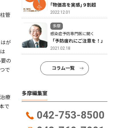
｢物価高を実感｣９割超
2022.12.01
柱管
多摩
感染症予防専門医に聞く
「予防疲れにご注意を！」
しはが
2021.02.18
長は
必要の
コラム一覧
つで
多摩編集室
治療
本で
042-753-8500