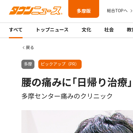
多摩版
総合TOPへ
すべて
トップニュース
文化
社会
教
戻る
多摩
ピックアップ（PR）
腰の痛みに｢日帰り治療｣
多摩センター痛みのクリニック