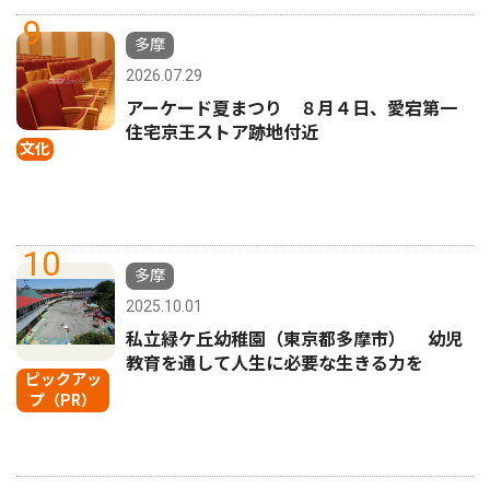
9
多摩
2026.07.29
アーケード夏まつり ８月４日、愛宕第一
住宅京王ストア跡地付近
文化
10
多摩
2025.10.01
私立緑ケ丘幼稚園（東京都多摩市） 幼児
教育を通して人生に必要な生きる力を
ピックアッ
プ（PR）