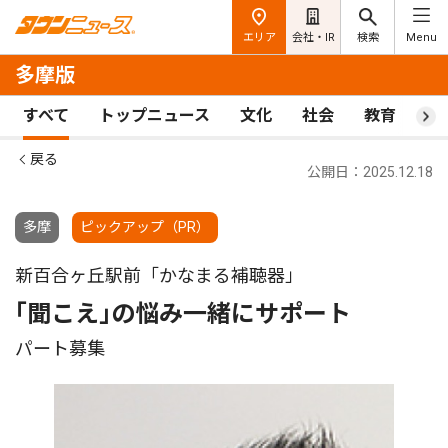
エリア
会社・IR
検索
Menu
多摩版
すべて
トップニュース
文化
社会
教育
ス
戻る
公開日：2025.12.18
多摩
ピックアップ（PR）
新百合ヶ丘駅前「かなまる補聴器」
｢聞こえ｣の悩み一緒にサポート
パート募集