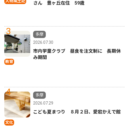
人物風土記
さん 豊ヶ丘在住 59歳
3
多摩
2026.07.30
市内学童クラブ 昼食を注文制に 長期休
み期間
教育
4
多摩
2026.07.29
こども夏まつり ８月２日、愛宕かえで館
文化