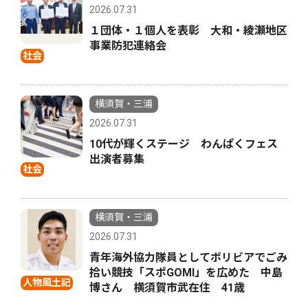
2026.07.31
１団体・１個人を表彰 大和・綾瀬地区
事業防犯連絡会
社会
横須賀・三浦
2026.07.31
10代が輝くステージ わんぱくフェス
出演者募集
社会
横須賀・三浦
2026.07.31
青年海外協力隊員としてボリビアでごみ
拾い競技「スポGOMI」を広めた 中島
人物風土記
博さん 横須賀市武在住 41歳