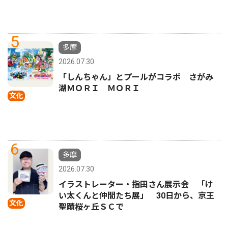
5
多摩
2026.07.30
「しんちゃん」とプールがコラボ さがみ
湖ＭＯＲＩ ＭＯＲＩ
文化
6
多摩
2026.07.30
イラストレーター・指田さん展示会 「け
い太くんと仲間たち展」 30日から、京王
文化
聖蹟桜ヶ丘ＳＣで