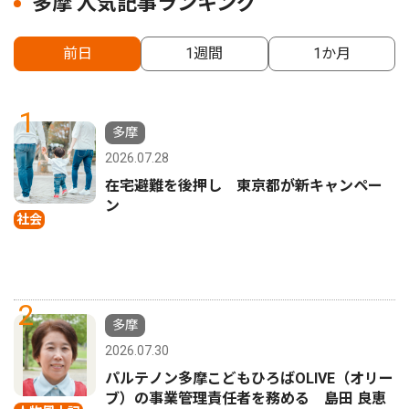
多摩 人気記事ランキング
前日
1週間
1か月
1
多摩
2026.07.28
在宅避難を後押し 東京都が新キャンペー
ン
社会
2
多摩
2026.07.30
パルテノン多摩こどもひろばOLIVE（オリー
ブ）の事業管理責任者を務める 島田 良恵