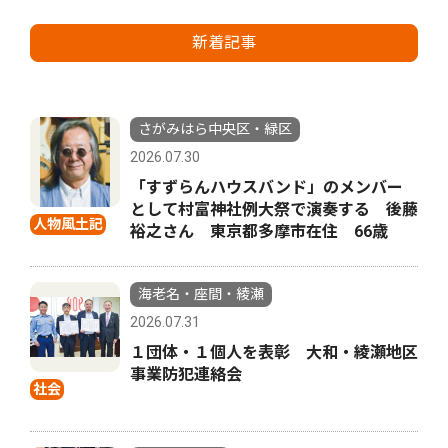
新着記事
さがみはら中央区・緑区
2026.07.30
「すずらんハウスバンド」のメンバー
として村富神社例大祭で演奏する 後藤
人物風土記
裕之さん 東京都多摩市在住 66歳
海老名・座間・綾瀬
2026.07.31
１団体・１個人を表彰 大和・綾瀬地区
事業防犯連絡会
社会