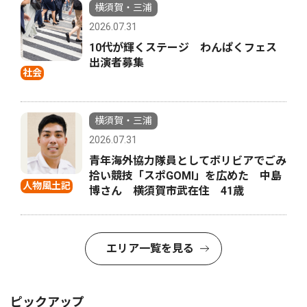
横須賀・三浦
2026.07.31
10代が輝くステージ わんぱくフェス
出演者募集
社会
横須賀・三浦
2026.07.31
青年海外協力隊員としてボリビアでごみ
拾い競技「スポGOMI」を広めた 中島
人物風土記
博さん 横須賀市武在住 41歳
エリア一覧を見る
ピックアップ