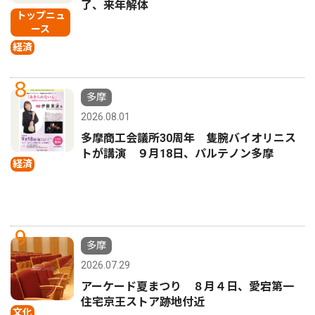
了、来年解体
トップニュ
ース
経済
8
多摩
2026.08.01
多摩商工会議所30周年 隻腕バイオリニス
トが講演 ９月18日、パルテノン多摩
経済
9
多摩
2026.07.29
アーケード夏まつり ８月４日、愛宕第一
住宅京王ストア跡地付近
文化