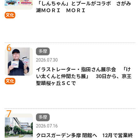
「しんちゃん」とプールがコラボ さがみ
湖ＭＯＲＩ ＭＯＲＩ
文化
6
多摩
2026.07.30
イラストレーター・指田さん展示会 「け
い太くんと仲間たち展」 30日から、京王
文化
聖蹟桜ヶ丘ＳＣで
7
多摩
2026.07.16
クロスガーデン多摩 閉館へ 12月で営業終