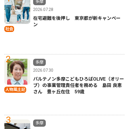
多摩
2026.07.28
在宅避難を後押し 東京都が新キャンペー
ン
社会
2
多摩
2026.07.30
パルテノン多摩こどもひろばOLIVE（オリー
ブ）の事業管理責任者を務める 島田 良恵
人物風土記
さん 豊ヶ丘在住 59歳
3
多摩