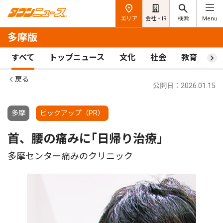
エリア
会社・IR
検索
Menu
多摩版
すべて
トップニュース
文化
社会
教育
ス
戻る
公開日：2026.01.15
多摩
ピックアップ（PR）
首、腰の痛みに｢日帰り治療｣
多摩センター痛みのクリニック