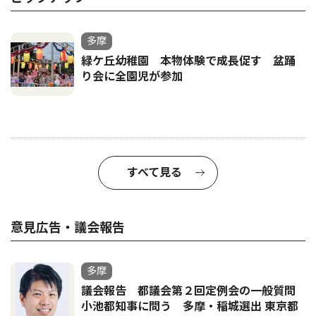
多摩
緑ケ丘幼稚園 本物体験で成長促す 盆踊
り会に全園児が参加
すべて見る
意見広告・議会報告
多摩
議会報告 都議会第２回定例会の一般質問
小池都知事に問う 多摩・稲城選出 東京都