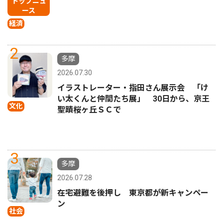
トップニュ
ース
経済
2
多摩
2026.07.30
イラストレーター・指田さん展示会 「け
い太くんと仲間たち展」 30日から、京王
文化
聖蹟桜ヶ丘ＳＣで
3
多摩
2026.07.28
在宅避難を後押し 東京都が新キャンペー
ン
社会