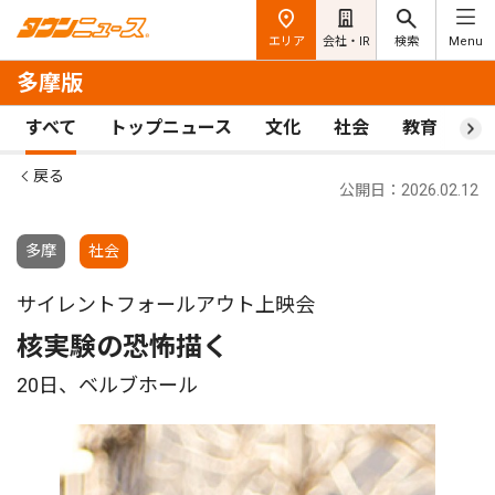
エリア
会社・IR
検索
Menu
多摩版
すべて
トップニュース
文化
社会
教育
ス
戻る
公開日：2026.02.12
多摩
社会
サイレントフォールアウト上映会
核実験の恐怖描く
20日、ベルブホール