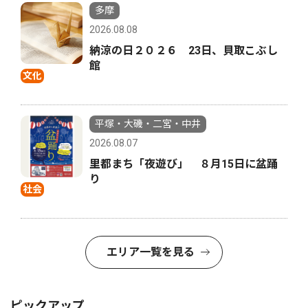
多摩
2026.08.08
納涼の日２０２６ 23日、貝取こぶし
館
文化
平塚・大磯・二宮・中井
2026.08.07
里都まち「夜遊び」 ８月15日に盆踊
り
社会
エリア一覧を見る
ピックアップ