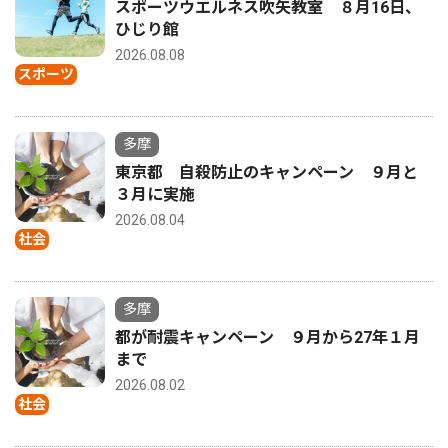
スポーツウエルネス吹矢教室 ８月16日、
ひじり館
2026.08.08
スポーツ
多摩
東京都 自殺防止のキャンペーン ９月と
３月に実施
2026.08.04
社会
多摩
都が耐震キャンペーン ９月から27年１月
まで
2026.08.02
社会