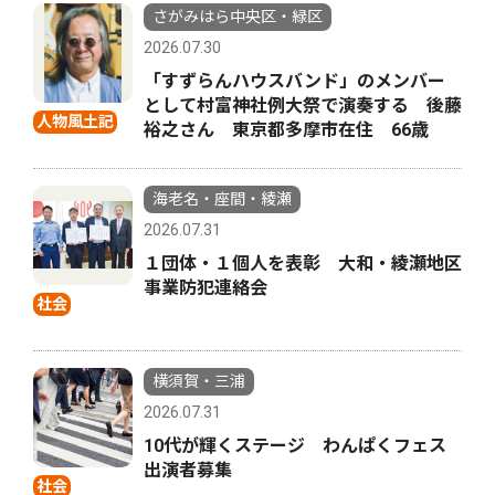
さがみはら中央区・緑区
2026.07.30
「すずらんハウスバンド」のメンバー
として村富神社例大祭で演奏する 後藤
人物風土記
裕之さん 東京都多摩市在住 66歳
海老名・座間・綾瀬
2026.07.31
１団体・１個人を表彰 大和・綾瀬地区
事業防犯連絡会
社会
横須賀・三浦
2026.07.31
10代が輝くステージ わんぱくフェス
出演者募集
社会