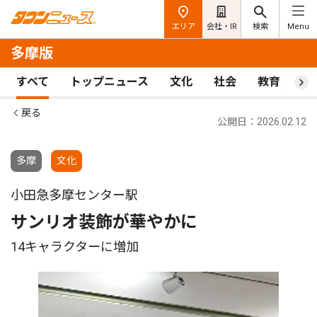
エリア
会社・IR
検索
Menu
多摩版
すべて
トップニュース
文化
社会
教育
ス
戻る
公開日：2026.02.12
多摩
文化
小田急多摩センター駅
サンリオ装飾が華やかに
14キャラクターに増加