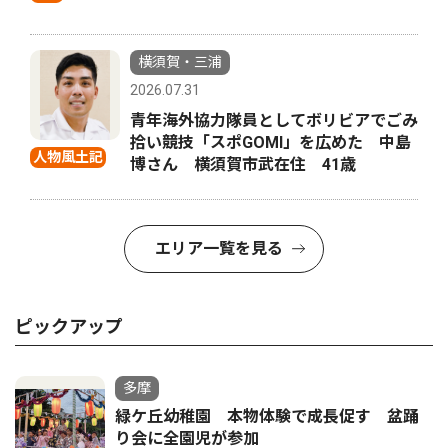
横須賀・三浦
2026.07.31
青年海外協力隊員としてボリビアでごみ
拾い競技「スポGOMI」を広めた 中島
人物風土記
博さん 横須賀市武在住 41歳
エリア一覧を見る
ピックアップ
多摩
緑ケ丘幼稚園 本物体験で成長促す 盆踊
り会に全園児が参加