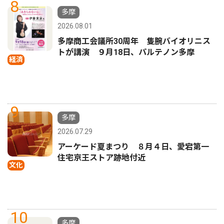
8
多摩
2026.08.01
多摩商工会議所30周年 隻腕バイオリニス
トが講演 ９月18日、パルテノン多摩
経済
9
多摩
2026.07.29
アーケード夏まつり ８月４日、愛宕第一
住宅京王ストア跡地付近
文化
10
多摩