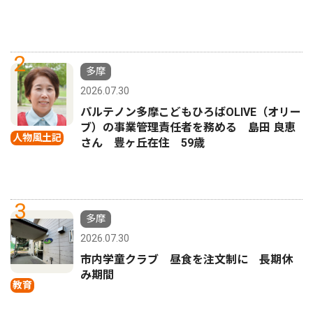
2
多摩
2026.07.30
パルテノン多摩こどもひろばOLIVE（オリー
ブ）の事業管理責任者を務める 島田 良恵
人物風土記
さん 豊ヶ丘在住 59歳
3
多摩
2026.07.30
市内学童クラブ 昼食を注文制に 長期休
み期間
教育