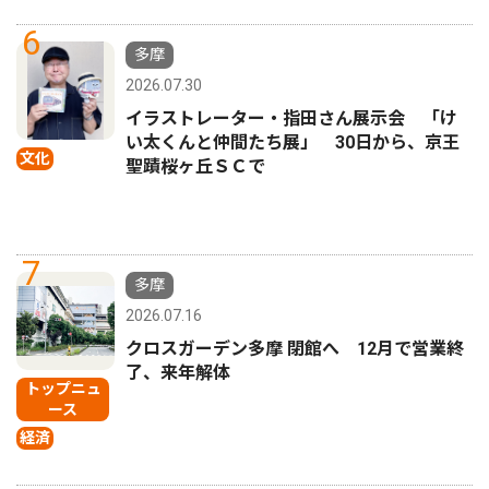
6
多摩
2026.07.30
イラストレーター・指田さん展示会 「け
い太くんと仲間たち展」 30日から、京王
文化
聖蹟桜ヶ丘ＳＣで
7
多摩
2026.07.16
クロスガーデン多摩 閉館へ 12月で営業終
了、来年解体
トップニュ
ース
経済