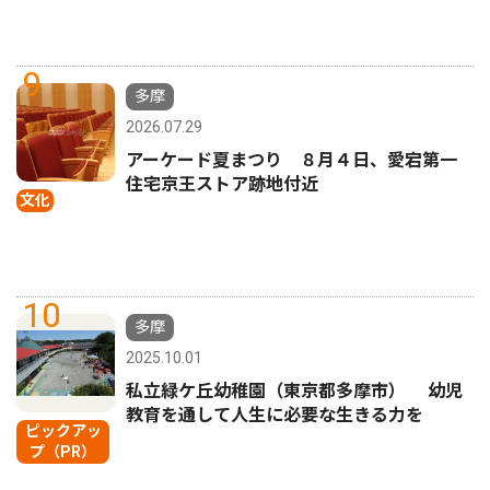
9
多摩
2026.07.29
アーケード夏まつり ８月４日、愛宕第一
住宅京王ストア跡地付近
文化
10
多摩
2025.10.01
私立緑ケ丘幼稚園（東京都多摩市） 幼児
教育を通して人生に必要な生きる力を
ピックアッ
プ（PR）