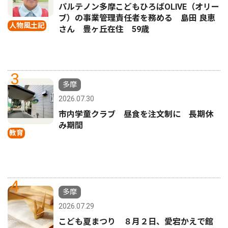
パルテノン多摩こどもひろばOLIVE（オリー
ブ）の事業管理責任者を務める 島田 良恵
人物風土記
さん 豊ヶ丘在住 59歳
3
多摩
2026.07.30
市内学童クラブ 昼食を注文制に 長期休
み期間
教育
4
多摩
2026.07.29
こども夏まつり ８月２日、愛宕かえで館