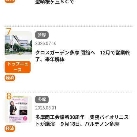
聖蹟桜ヶ丘ＳＣで
7
多摩
2026.07.16
クロスガーデン多摩 閉館へ 12月で営業終
了、来年解体
トップニュ
ース
経済
8
多摩
2026.08.01
多摩商工会議所30周年 隻腕バイオリニス
トが講演 ９月18日、パルテノン多摩
経済