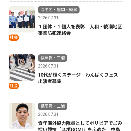
海老名・座間・綾瀬
2026.07.31
１団体・１個人を表彰 大和・綾瀬地区
事業防犯連絡会
社会
横須賀・三浦
2026.07.31
10代が輝くステージ わんぱくフェス
出演者募集
社会
横須賀・三浦
2026.07.31
青年海外協力隊員としてボリビアでごみ
拾い競技「スポGOMI」を広めた 中島