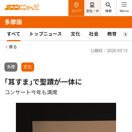
エリア
会社・IR
検索
Menu
多摩版
すべて
トップニュース
文化
社会
教育
ス
戻る
公開日：2026.03.12
多摩
文化
｢耳すま｣で聖蹟が一体に
コンサート今年も満席