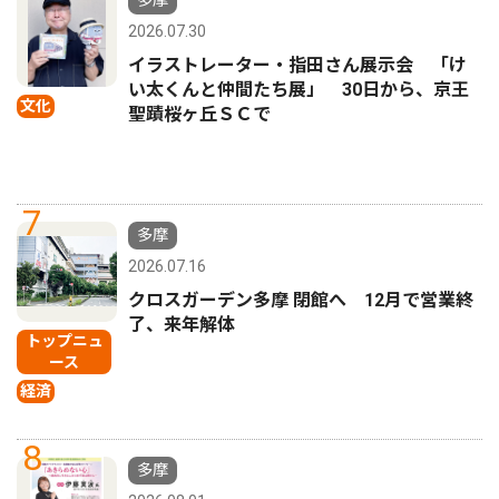
2026.07.30
イラストレーター・指田さん展示会 「け
い太くんと仲間たち展」 30日から、京王
文化
聖蹟桜ヶ丘ＳＣで
7
多摩
2026.07.16
クロスガーデン多摩 閉館へ 12月で営業終
了、来年解体
トップニュ
ース
経済
8
多摩