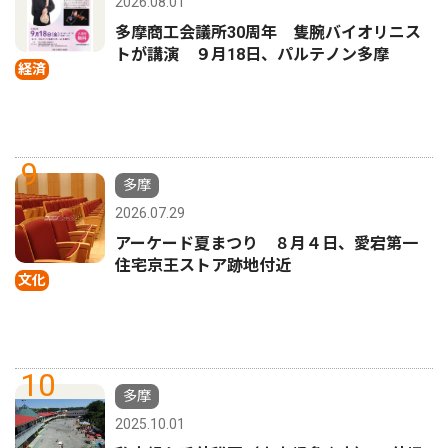
2026.08.01
多摩商工会議所30周年 隻腕バイオリニス
トが講演 ９月18日、パルテノン多摩
経済
9
多摩
2026.07.29
アーケード夏まつり ８月４日、愛宕第一
住宅京王ストア跡地付近
文化
10
多摩
2025.10.01