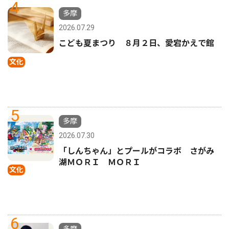
4
多摩
2026.07.29
こども夏まつり ８月２日、愛宕かえで館
文化
5
多摩
2026.07.30
「しんちゃん」とプールがコラボ さがみ
湖ＭＯＲＩ ＭＯＲＩ
文化
6
多摩