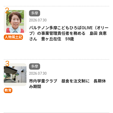
2
多摩
2026.07.30
パルテノン多摩こどもひろばOLIVE（オリー
ブ）の事業管理責任者を務める 島田 良恵
人物風土記
さん 豊ヶ丘在住 59歳
3
多摩
2026.07.30
市内学童クラブ 昼食を注文制に 長期休
み期間
教育