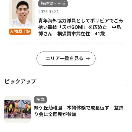
横須賀・三浦
2026.07.31
青年海外協力隊員としてボリビアでごみ
拾い競技「スポGOMI」を広めた 中島
人物風土記
博さん 横須賀市武在住 41歳
エリア一覧を見る
ピックアップ
多摩
緑ケ丘幼稚園 本物体験で成長促す 盆踊
り会に全園児が参加