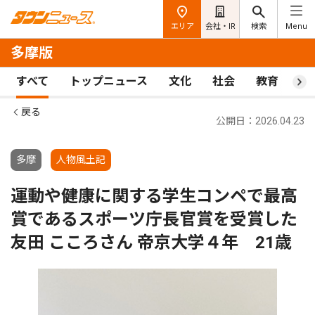
エリア
会社・IR
検索
Menu
多摩版
すべて
トップニュース
文化
社会
教育
ス
戻る
公開日：2026.04.23
多摩
人物風土記
運動や健康に関する学生コンペで最高
賞であるスポーツ庁長官賞を受賞した
友田 こころさん 帝京大学４年 21歳