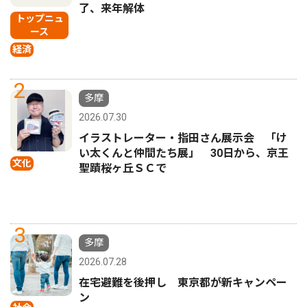
了、来年解体
トップニュ
ース
経済
2
多摩
2026.07.30
イラストレーター・指田さん展示会 「け
い太くんと仲間たち展」 30日から、京王
文化
聖蹟桜ヶ丘ＳＣで
3
多摩
2026.07.28
在宅避難を後押し 東京都が新キャンペー
ン