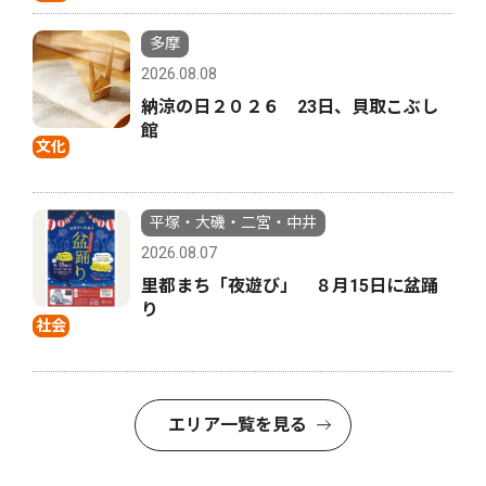
多摩
2026.08.08
納涼の日２０２６ 23日、貝取こぶし
館
文化
平塚・大磯・二宮・中井
2026.08.07
里都まち「夜遊び」 ８月15日に盆踊
り
社会
エリア一覧を見る