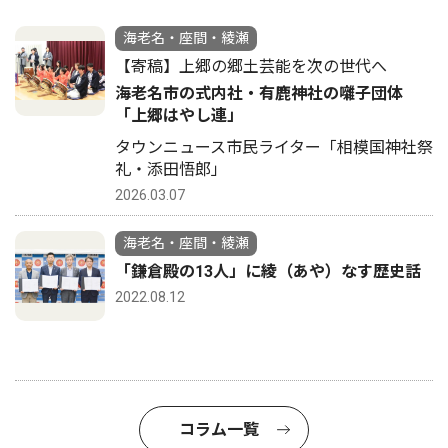
海老名・座間・綾瀬
【寄稿】上郷の郷土芸能を次の世代へ
海老名市の式内社・有鹿神社の囃子団体
「上郷はやし連」
タウンニュース市民ライター「相模国神社祭
礼・添田悟郎」
2026.03.07
海老名・座間・綾瀬
「鎌倉殿の13人」に綾（あや）なす歴史話
2022.08.12
コラム一覧