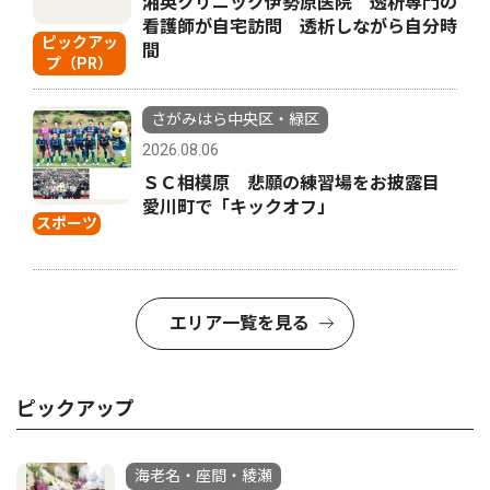
湘英クリニック伊勢原医院 透析専門の
看護師が自宅訪問 透析しながら自分時
ピックアッ
間
プ（PR）
さがみはら中央区・緑区
2026.08.06
ＳＣ相模原 悲願の練習場をお披露目
愛川町で「キックオフ」
スポーツ
エリア一覧を見る
ピックアップ
海老名・座間・綾瀬