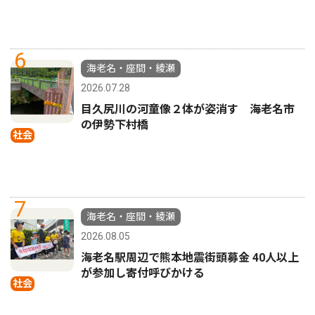
6
海老名・座間・綾瀬
2026.07.28
目久尻川の河童像２体が姿消す 海老名市
の伊勢下村橋
社会
7
海老名・座間・綾瀬
2026.08.05
海老名駅周辺で熊本地震街頭募金 40人以上
が参加し寄付呼びかける
社会