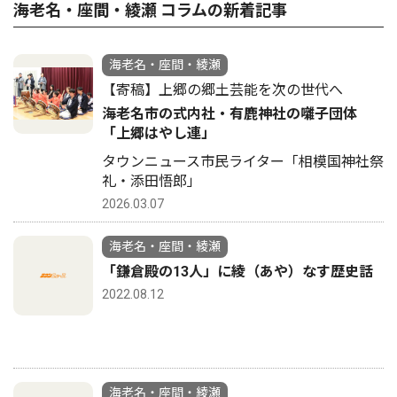
海老名・座間・綾瀬 コラムの新着記事
海老名・座間・綾瀬
【寄稿】上郷の郷土芸能を次の世代へ
海老名市の式内社・有鹿神社の囃子団体
「上郷はやし連」
タウンニュース市民ライター「相模国神社祭
礼・添田悟郎」
2026.03.07
海老名・座間・綾瀬
「鎌倉殿の13人」に綾（あや）なす歴史話
2022.08.12
海老名・座間・綾瀬