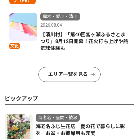
プ（PR）
厚木・愛川・清川
2026.08.04
【清川村】「第40回宮ヶ瀬ふるさとま
つり」8月12日開幕！花火打ち上げや熱
文化
気球体験も
エリア一覧を見る
ピックアップ
海老名・座間・綾瀬
海老名ふじ生花店 夏の花で暮らしに彩
を お盆・お彼岸用も充実