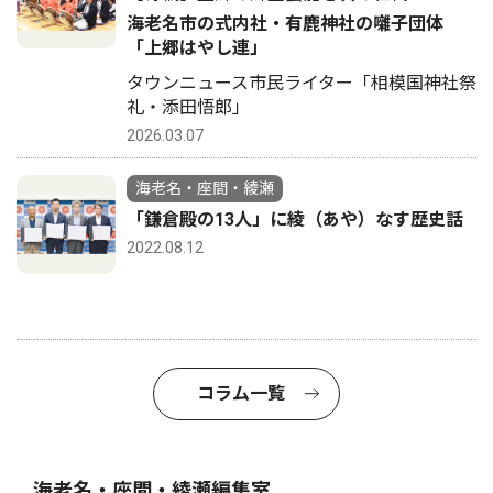
海老名市の式内社・有鹿神社の囃子団体
「上郷はやし連」
タウンニュース市民ライター「相模国神社祭
礼・添田悟郎」
2026.03.07
海老名・座間・綾瀬
「鎌倉殿の13人」に綾（あや）なす歴史話
2022.08.12
コラム一覧
海老名・座間・綾瀬編集室