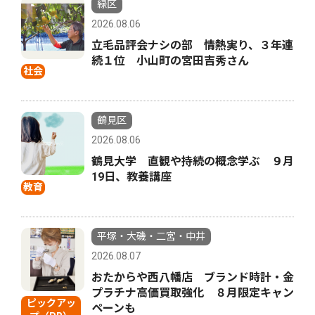
緑区
2026.08.06
立毛品評会ナシの部 情熱実り、３年連
続１位 小山町の宮田吉秀さん
社会
鶴見区
2026.08.06
鶴見大学 直観や持続の概念学ぶ ９月
19日、教養講座
教育
平塚・大磯・二宮・中井
2026.08.07
おたからや西八幡店 ブランド時計・金
プラチナ高価買取強化 ８月限定キャン
ピックアッ
ペーンも