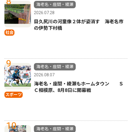
8
海老名・座間・綾瀬
2026.07.28
目久尻川の河童像２体が姿消す 海老名市
の伊勢下村橋
社会
9
海老名・座間・綾瀬
2026.08.07
海老名・座間・綾瀬もホームタウン Ｓ
Ｃ相模原、8月8日に開幕戦
スポーツ
10
海老名・座間・綾瀬