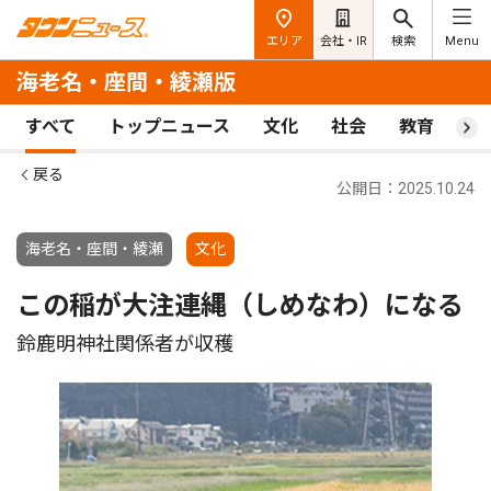
エリア
会社・IR
検索
Menu
海老名・座間・綾瀬版
すべて
トップニュース
文化
社会
教育
ス
戻る
公開日：2025.10.24
海老名・座間・綾瀬
文化
この稲が大注連縄（しめなわ）になる
鈴鹿明神社関係者が収穫