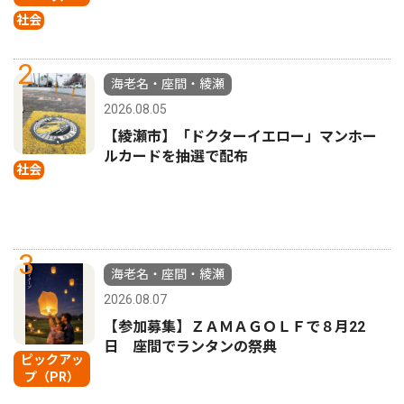
社会
2
海老名・座間・綾瀬
2026.08.05
【綾瀬市】「ドクターイエロー」マンホー
ルカードを抽選で配布
社会
3
海老名・座間・綾瀬
2026.08.07
【参加募集】ＺＡＭＡＧＯＬＦで８月22
日 座間でランタンの祭典
ピックアッ
プ（PR）