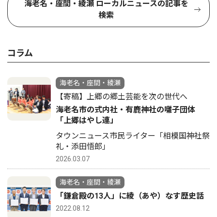
海老名・座間・綾瀬 ローカルニュースの記事を
検索
コラム
海老名・座間・綾瀬
【寄稿】上郷の郷土芸能を次の世代へ
海老名市の式内社・有鹿神社の囃子団体
「上郷はやし連」
タウンニュース市民ライター「相模国神社祭
礼・添田悟郎」
2026.03.07
海老名・座間・綾瀬
「鎌倉殿の13人」に綾（あや）なす歴史話
2022.08.12