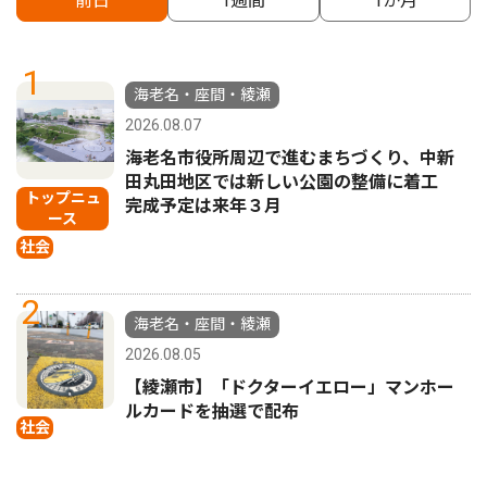
前日
1週間
1か月
1
海老名・座間・綾瀬
2026.08.07
海老名市役所周辺で進むまちづくり、中新
田丸田地区では新しい公園の整備に着工
トップニュ
完成予定は来年３月
ース
社会
2
海老名・座間・綾瀬
2026.08.05
【綾瀬市】「ドクターイエロー」マンホー
ルカードを抽選で配布
社会