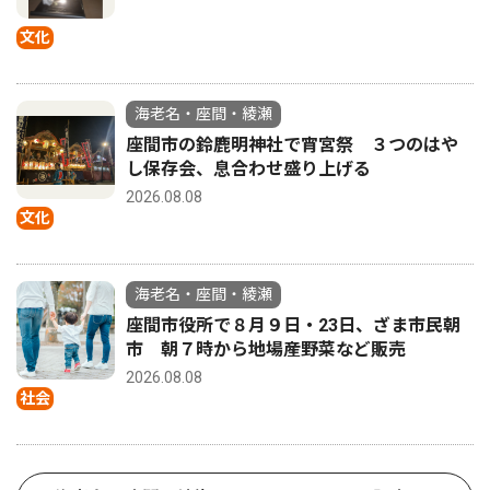
文化
海老名・座間・綾瀬
座間市の鈴鹿明神社で宵宮祭 ３つのはや
し保存会、息合わせ盛り上げる
2026.08.08
文化
海老名・座間・綾瀬
座間市役所で８月９日・23日、ざま市民朝
市 朝７時から地場産野菜など販売
2026.08.08
社会