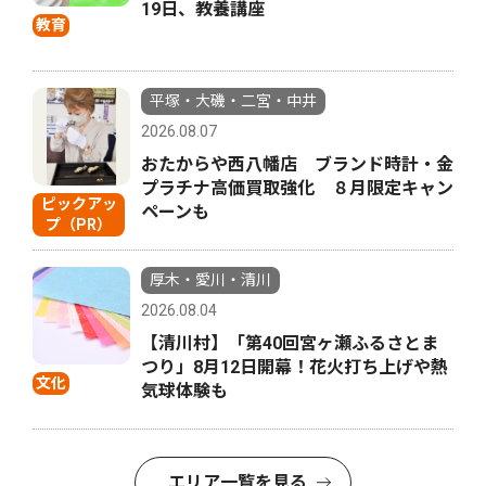
19日、教養講座
教育
平塚・大磯・二宮・中井
2026.08.07
おたからや西八幡店 ブランド時計・金
プラチナ高価買取強化 ８月限定キャン
ピックアッ
ペーンも
プ（PR）
厚木・愛川・清川
2026.08.04
【清川村】「第40回宮ヶ瀬ふるさとま
つり」8月12日開幕！花火打ち上げや熱
文化
気球体験も
エリア一覧を見る