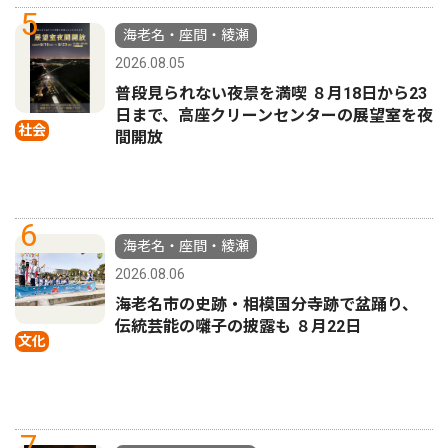
5
海老名・座間・綾瀬
2026.08.05
普段見られない夜景を満喫 ８月18日から23
日まで、高座クリーンセンターの展望室を夜
社会
間開放
6
海老名・座間・綾瀬
2026.08.06
海老名市の史跡・相模国分寺跡で盆踊り、
伝統芸能の囃子の披露も ８月22日
文化
7