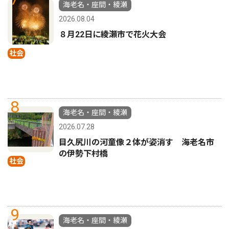
海老名・座間・綾瀬
2026.08.04
８月22日に綾瀬市で花火大会
社会
8
海老名・座間・綾瀬
2026.07.28
目久尻川の河童像２体が姿消す 海老名市
の伊勢下村橋
社会
9
海老名・座間・綾瀬