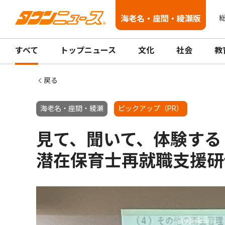
海老名・座間・綾瀬版
総
すべて
トップニュース
文化
社会
教
戻る
海老名・座間・綾瀬
ピックアップ（PR）
見て、聞いて、体験す
潜在保育士再就職支援研