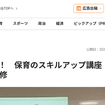
広告出稿
合TOPへ
育
スポーツ
政治
経済
ピックアップ（P
公開日：2026
る！ 保育のスキルアップ講
修