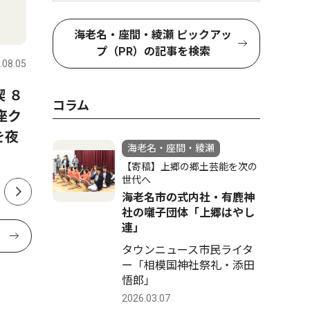
文化
社会
海老名・座間・綾瀬 ピックアッ
プ（PR）の記事を検索
.08.05
海老名・座間・綾瀬
2026.08.06
海老名・座
 ８
海老名市の史跡・相模国分寺
８月22
コラム
座ク
跡で盆踊り、伝統芸能の囃子
を夜
の披露も ８月22日
海老名・座間・綾瀬
【寄稿】上郷の郷土芸能を次の
世代へ
海老名市の式内社・有鹿神
社の囃子団体「上郷はやし
連」
タウンニュース市民ライタ
ー「相模国神社祭礼・添田
悟郎」
2026.03.07