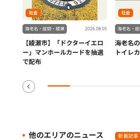
社会
社会
6.06.19
海老名・座間・綾瀬
2026.08.05
海老名・座
長瀬
【綾瀬市】「ドクターイエロ
海老名の
連覇に
ー」マンホールカードを抽選
トイレカ
で配布
他のエリアのニュース
新着記事