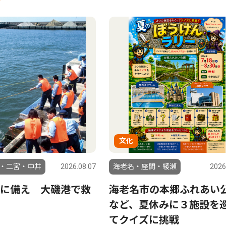
文化
・二宮・中井
2026.08.07
海老名・座間・綾瀬
2026
に備え 大磯港で救
海老名市の本郷ふれあい
など、夏休みに３施設を
てクイズに挑戦