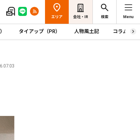
エリア
会社・IR
検索
Menu
R）
タイアップ（PR）
人物風土記
コラム
.07.03
座