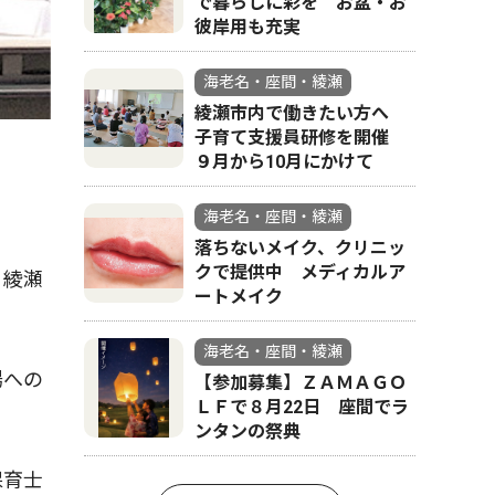
で暮らしに彩を お盆・お
彼岸用も充実
海老名・座間・綾瀬
綾瀬市内で働きたい方へ
子育て支援員研修を開催
９月から10月にかけて
海老名・座間・綾瀬
落ちないメイク、クリニッ
クで提供中 メディカルア
。綾瀬
ートメイク
海老名・座間・綾瀬
場への
【参加募集】ＺＡＭＡＧＯ
ＬＦで８月22日 座間でラ
ンタンの祭典
保育士