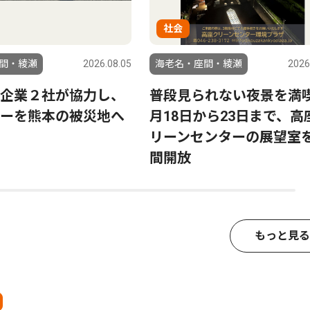
社会
間・綾瀬
2026.08.05
海老名・座間・綾瀬
2026
企業２社が協力し、
普段見られない夜景を満喫
ーを熊本の被災地へ
月18日から23日まで、高
リーンセンターの展望室
間開放
もっと見る