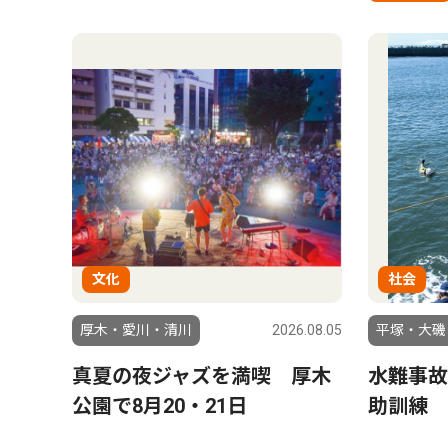
文化
社会
厚木・愛川・清川
2026.08.05
平塚・大磯
真夏の夜ジャズを満喫 厚木
水難事故
公園で8月20・21日
助訓練