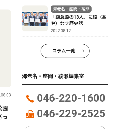
海老名・座間・綾瀬
「鎌倉殿の13人」に綾（あ
や）なす歴史話
2022.08.12
コラム一覧
海老名・座間・綾瀬編集室
046-220-1600
.08.03
公園
046-229-2525
巡っ