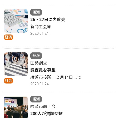
綾瀬
26・27日に内覧会
新商工会館
2020.01.24
経済
綾瀬
国勢調査
調査員を募集
綾瀬市役所 ２月14日まで
社会
2020.01.24
綾瀬
綾瀬市商工会
200人が賀詞交歓