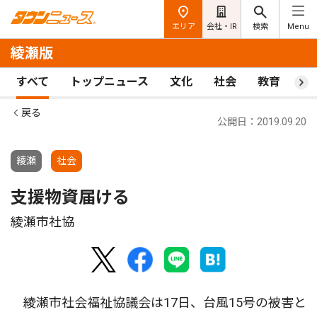
エリア
会社・IR
検索
Menu
綾瀬版
すべて
トップニュース
文化
社会
教育
ス
戻る
公開日：2019.09.20
綾瀬
社会
支援物資届ける
綾瀬市社協
綾瀬市社会福祉協議会は17日、台風15号の被害と